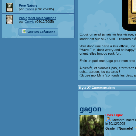
Père Nature
par
Corvis
(09/12/2005)
Pas grand mais vaillant
par
Corvis
(04/12/2005)
Voir les Créations
Et oui, on avait jamais vu leur visage
leader est sur MC ! Si si ! D'ailleurs c
Voilà donc une carte à leur effigie, une
"Have Fun, don't worry and be happy". E
crient, elles font du rock fort...
Enfin un petit message pour mon pote Ra
À bientôt, et n'oubliez pas, s*d*m*sez
euh... pardon, les canards !
(Scuse moi Mimi j'confonds les deux à 
Il y a 27 Commentaires
gagon
Hors Ligne
Membre Inactif 
le 30/12/2008
Grade :
[Nomade]