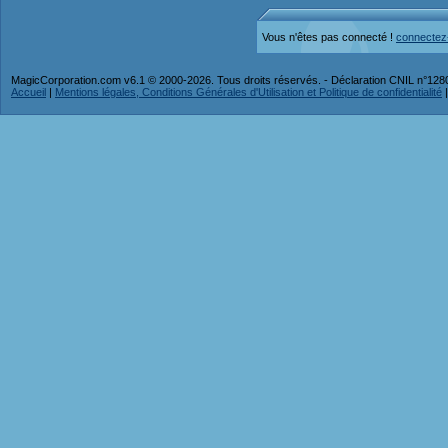
Vous n'êtes pas connecté !
connectez
MagicCorporation.com v6.1 © 2000-2026. Tous droits réservés. - Déclaration CNIL n°12
Accueil
|
Mentions légales, Conditions Générales d'Utilisation et Politique de confidentialité