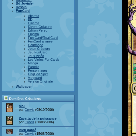
Bd Joviale
Dessin
FunCard
Abstrait
BD
Cinéma
Divers Créature
Édition Perso
Enigma
Fun Card/Real Card
FunCard animée
Hommage
Jeton Créature
Jeu FunCard
Jeux vidéo
Les Vielles FunCards
Manga
Parodie
Personnages
Unglued Spirit
Vanguard
Version Originale
Wallpaper
Dernières Créations
Moi
par
Corvis
(08/10/2006)
Zavatta de la puissance
par
Corvis
(30/08/2006)
Bien gardé
par
Corvis
(15/08/2006)