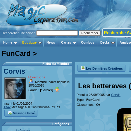
Recherche A
Rechercher une carte :
Home
Boutique
News
Cartes
Combos
Decks
Analys
FunCard >
Fiche du Membre
Les Dernières Créations
Corvis
Hors Ligne
Membre Inactif depuis le
Les betteraves (
10/10/2018
Grade :
[Sorcier]
Posté le 28/09/2005 par
Corvis
Type :
FunCard
Inscrit le 01/09/2004
Classement :
Or
1342
Messages/ 0 Contributions/ 79 Pts
Message Privé
Catégories
Altération