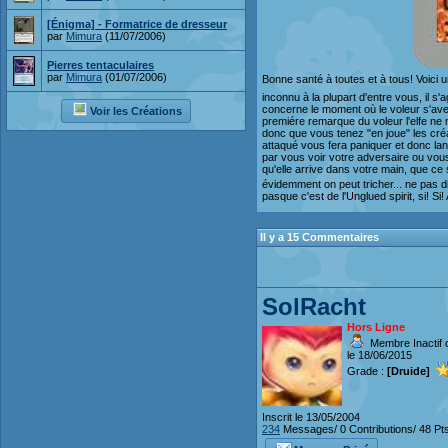
[Énigma] - Formatrice de dresseur
par
Mimura
(11/07/2006)
Pierres tentaculaires
par
Mimura
(01/07/2006)
Bonne santé à toutes et à tous! Voici u
inconnu à la plupart d'entre vous, il s
concerne le moment où le voleur s'ave
Voir les Créations
premiére remarque du voleur l'elfe ne 
donc que vous tenez "en joue" les cré
attaqué vous fera paniquer et donc lanc
par vous voir votre adversaire ou vous 
qu'elle arrive dans votre main, que ce 
évidemment on peut tricher... ne pas di
pasque c'est de l'Unglued spirit, si! S
Il y a 15 Commentaires
SolRacht
Hors Ligne
Membre Inactif 
le 18/06/2015
Grade :
[Druide]
Inscrit le 13/05/2004
234
Messages/ 0 Contributions/ 48 Pt