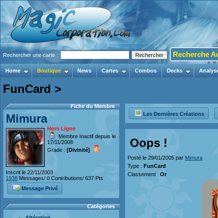
Recherche A
Rechercher une carte :
Home
Boutique
News
Cartes
Combos
Decks
Analys
FunCard >
Fiche du Membre
Les Dernières Créations
Mimura
Hors Ligne
Membre Inactif depuis le
Oops !
17/11/2008
Grade :
[Divinité]
Posté le 29/01/2005 par
Mimura
Type :
FunCard
Inscrit le 22/11/2003
Classement :
Or
1938
Messages/ 0 Contributions/ 637 Pts
Message Privé
Catégories
Altération