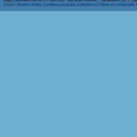
MagicCorporation.com v6.1 © 2000-2026. Tous droits réservés. - Déclaration CNIL n°12
Accueil
|
Mentions légales, Conditions Générales d'Utilisation et Politique de confidentialité