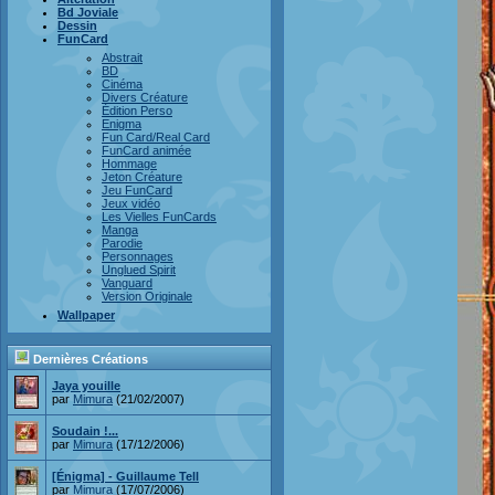
Bd Joviale
Dessin
FunCard
Abstrait
BD
Cinéma
Divers Créature
Édition Perso
Enigma
Fun Card/Real Card
FunCard animée
Hommage
Jeton Créature
Jeu FunCard
Jeux vidéo
Les Vielles FunCards
Manga
Parodie
Personnages
Unglued Spirit
Vanguard
Version Originale
Wallpaper
Dernières Créations
Jaya youille
par
Mimura
(21/02/2007)
Soudain !...
par
Mimura
(17/12/2006)
[Énigma] - Guillaume Tell
par
Mimura
(17/07/2006)