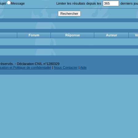
Sujet
Message
Limiter les résultats depuis les
derniers jou
Forum
Réponse
Auteur
V
réservés. - Déclaration CNIL n°1280329
ation et Politique de confidentialité
|
Nous Contacter
|
Aide