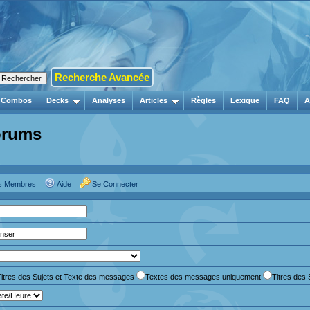
Recherche Avancée
Combos
Decks
Analyses
Articles
Règles
Lexique
FAQ
A
orums
es Membres
Aide
Se Connecter
Titres des Sujets et Texte des messages
Textes des messages uniquement
Titres des