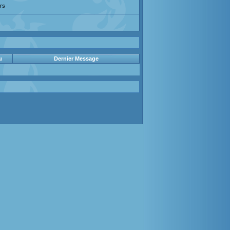
rs
u
Dernier Message