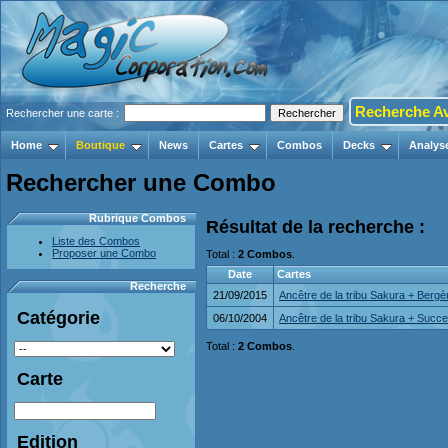
Recherche A
Rechercher une carte :
Home
Boutique
News
Cartes
Combos
Decks
Analys
Rechercher une Combo
Rubrique Combos
Résultat de la recherche :
Liste des Combos
Proposer une Combo
Total :
2 Combos
.
Date
Cartes
Recherche
21/09/2015
Ancêtre de la tribu Sakura + Bergè
Catégorie
06/10/2004
Ancêtre de la tribu Sakura + Suc
Total :
2 Combos
.
Carte
Edition