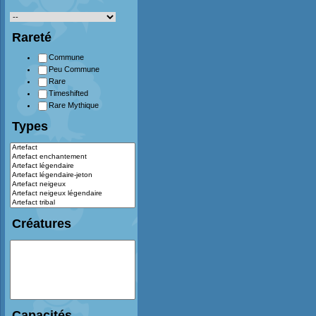
Rareté
Commune
Peu Commune
Rare
Timeshifted
Rare Mythique
Types
Créatures
Capacités