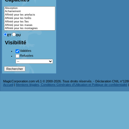
ET
OU
Visibilité
Validées
Refusées
MagicCorporation.com v6.1 © 2000-2026. Tous droits réservés. - Déclaration CNIL n°12
Accueil
|
Mentions légales, Conditions Générales d'Utilisation et Politique de confidentialité