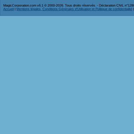
MagicCorporation.com v6.1 © 2000-2026. Tous droits réservés. - Déclaration CNIL n°12
Accueil
|
Mentions légales, Conditions Générales d'Utilisation et Politique de confidentialité