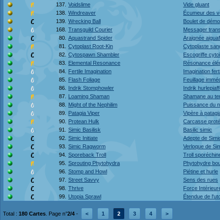
137.
Voidslime
Vide gluant
138.
Windreaver
Écumeur des v
139.
Wrecking Ball
Boulet de démol
168.
Transguild Courier
Messager trans
80.
Aquastrand Spider
Araignée aiguaf
81.
Cytoplast Root-Kin
Cytoplaste san
82.
Cytospawn Shambler
Escogriffe cyto
83.
Elemental Resonance
Résonance élé
84.
Fertile Imagination
Imagination fert
85.
Flash Foliage
Feuillage imméd
86.
Indrik Stomphowler
Indrik hurlepiaf
87.
Loaming Shaman
Shamane au te
88.
Might of the Nephilim
Puissance du n
89.
Patagia Viper
Vipère à patagi
90.
Protean Hulk
Carcasse prot
91.
Simic Basilisk
Basilic simic
92.
Simic Initiate
Adepte de Simi
93.
Simic Ragworm
Verloque de Si
94.
Sporeback Troll
Troll sporéchin
95.
Sprouting Phytohydra
Phytohydre bo
96.
Stomp and Howl
Piétine et hurle
97.
Street Savvy
Sens des rues
98.
Thrive
Force Intérieur
99.
Utopia Sprawl
Étendue de l'ut
Total :
180 Cartes
. Page n°
2/4
-
<
1
2
3
4
>