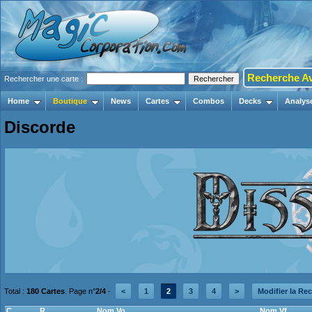
Recherche A
Rechercher une carte :
Home
Boutique
News
Cartes
Combos
Decks
Analys
Discorde
Total :
180 Cartes
. Page n°
2/4
-
<
1
2
3
4
>
Modifier la Re
C.
R.
Nom Vo
Nom Vf