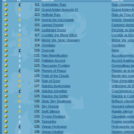
111.
Gobhobbler Rats
Rats choppegu
112.
Grand Arbiter Augustin IV
Grand Arbitre A
113.
Hellhole Rats
Rats du Trou d'
114.
Isperia the Inscrutable
Isperia, l'impén
115.
Jagged Poppet
Fantogre dente
116.
Leafdrake Roost
Perchoir du dra
117.
Lyzolda, the Blood Witch
Lyzolda, la Sor
118.
Momir Vig, Simic Visionary
Momir Vig, visi
119.
Omnibian
Omnibien
120.
Overrule
Rejet
121.
Pain Magnification
Accroissement 
122.
Palliation Accord
Accord d'atténu
123.
Plaxcaster Frogling
Grenouilleau l
124.
Plumes of Peace
Plumes de la pa
125.
Pride of the Clouds
Bande des nua
126.
Rain of Gore
Pluie d'entraille
127.
Rakdos Augermage
Vrillemage de 
128.
Rakdos Ickspitter
Crachepoisse 
129.
Rakdos the Defiler
Rakdos le Cont
130.
Simic Sky Swallower
Briffaud célest
131.
Sky Hussar
Hussard célest
132.
Swift Silence
Rapide silence
133.
Trygon Predator
Clavelade préda
134.
Twinstrike
Frappe jumelée
135.
Vigean Hydropon
Hydroponée vi
136.
Vigean Intuition
Intuition vigéen