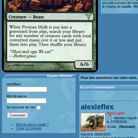
un coût converti de man
le champ de bataille. Mé
Espace Membre
Pour des questions sur cette carte
Identifiant
Il y a 4 Commentaires
Mot de passe
alexleflex
Se souvenir de moi
Hors Ligne
Membre Inactif 
le 27/05/2019
Mot de passe oublié ?
Grade :
[Nomade]
Créer un compte
Inscrit le 26/05/2015