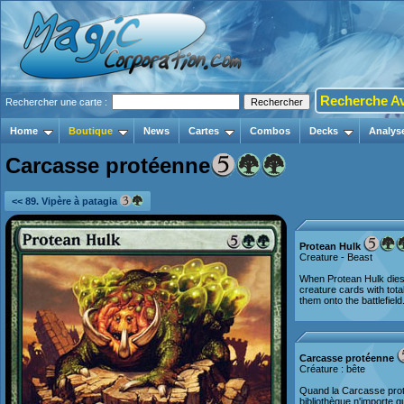
Recherche A
Rechercher une carte :
Home
Boutique
News
Cartes
Combos
Decks
Analys
Carcasse protéenne
<< 89. Vipère à patagia
Protean Hulk
Creature - Beast
When Protean Hulk dies,
creature cards with tot
them onto the battlefield
Carcasse protéenne
Créature : bête
Quand la Carcasse pro
bibliothèque n'importe 