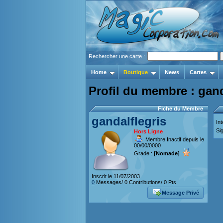
Rechercher une carte :
Home
Boutique
News
Cartes
Profil du membre : gand
Fiche du Membre
gandalflegris
Int
Sig
Hors Ligne
Membre Inactif depuis le
00/00/0000
Grade :
[Nomade]
Inscrit le 11/07/2003
0
Messages/ 0 Contributions/ 0 Pts
Message Privé