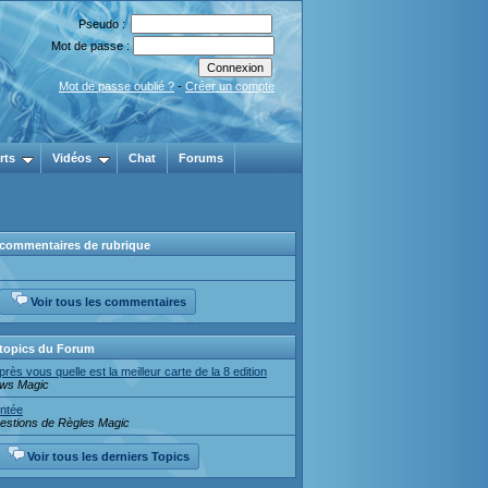
Pseudo :
Mot de passe :
Mot de passe oublié ?
-
Créer un compte
rts
Vidéos
Chat
Forums
 commentaires de rubrique
Voir tous les commentaires
 topics du Forum
près vous quelle est la meilleur carte de la 8 edition
ws Magic
ntée
estions de Règles Magic
Voir tous les derniers Topics