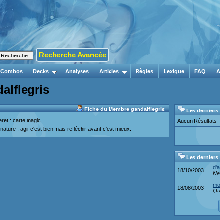
Recherche Avancée
Combos
Decks
Analyses
Articles
Règles
Lexique
FAQ
A
alflegris
Fiche du Membre gandalflegris
Les derniers
eret : carte magic
Aucun Résultats
nature : agir c'est bien mais refléchir avant c'est mieux.
Les derniers
d'a
18/10/2003
Ne
mo
18/08/2003
Qu