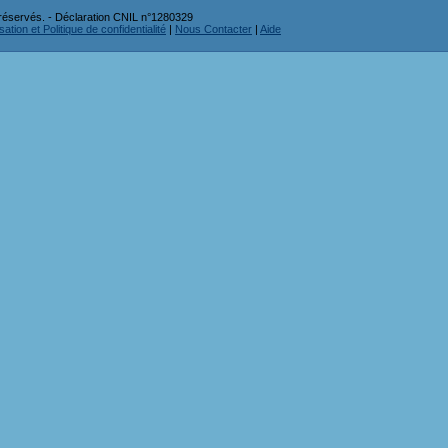
réservés. - Déclaration CNIL n°1280329
ation et Politique de confidentialité
|
Nous Contacter
|
Aide