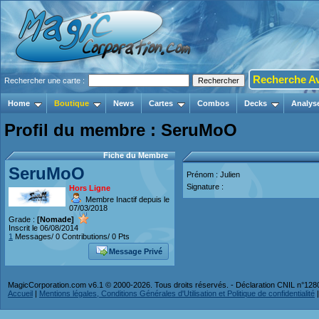
Recherche A
Rechercher une carte :
Home
Boutique
News
Cartes
Combos
Decks
Analys
Profil du membre : SeruMoO
Fiche du Membre
SeruMoO
Prénom : Julien
Signature :
Hors Ligne
Membre Inactif depuis le
07/03/2018
Grade :
[Nomade]
Inscrit le 06/08/2014
1
Messages/ 0 Contributions/ 0 Pts
Message Privé
MagicCorporation.com v6.1 © 2000-2026. Tous droits réservés. - Déclaration CNIL n°12
Accueil
|
Mentions légales, Conditions Générales d'Utilisation et Politique de confidentialité