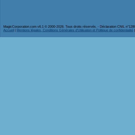
MagicCorporation.com v6.1 © 2000-2026. Tous droits réservés. - Déclaration CNIL n°12
Accueil
|
Mentions légales, Conditions Générales d'Utilisation et Politique de confidentialité