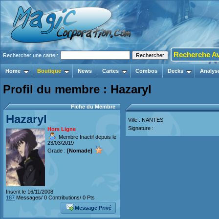
Recherche A
Rechercher une carte :
Home
Boutique
News
Cartes
Combos
Decks
Analys
Profil du membre : Hazaryl
Fiche du Membre
Hazaryl
Ville : NANTES
Signature :
Hors Ligne
Membre Inactif depuis le
23/03/2019
Grade :
[Nomade]
Inscrit le 16/11/2008
187
Messages/ 0 Contributions/ 0 Pts
Message Privé