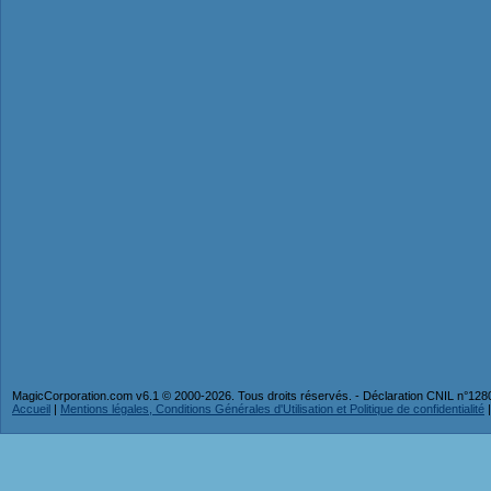
MagicCorporation.com v6.1 © 2000-2026. Tous droits réservés. - Déclaration CNIL n°12
Accueil
|
Mentions légales, Conditions Générales d'Utilisation et Politique de confidentialité