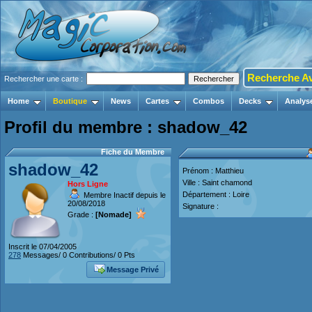
Recherche A
Rechercher une carte :
Home
Boutique
News
Cartes
Combos
Decks
Analys
Profil du membre : shadow_42
Fiche du Membre
shadow_42
Prénom : Matthieu
Ville : Saint chamond
Hors Ligne
Département : Loire
Membre Inactif depuis le
20/08/2018
Signature :
Grade :
[Nomade]
Inscrit le 07/04/2005
278
Messages/ 0 Contributions/ 0 Pts
Message Privé