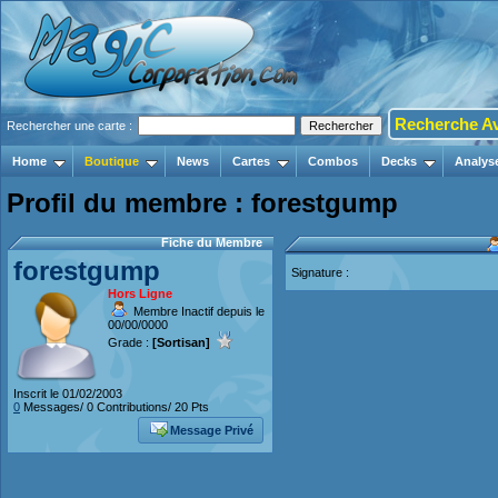
Recherche A
Rechercher une carte :
Home
Boutique
News
Cartes
Combos
Decks
Analys
Profil du membre : forestgump
Fiche du Membre
forestgump
Signature :
Hors Ligne
Membre Inactif depuis le
00/00/0000
Grade :
[Sortisan]
Inscrit le 01/02/2003
0
Messages/ 0 Contributions/ 20 Pts
Message Privé