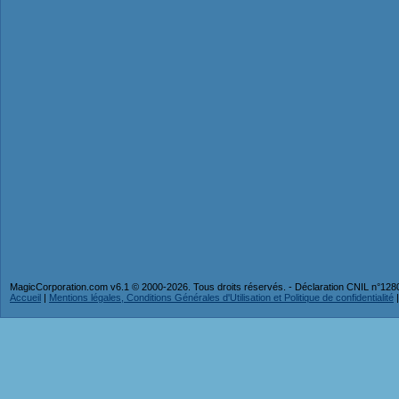
MagicCorporation.com v6.1 © 2000-2026. Tous droits réservés. - Déclaration CNIL n°12
Accueil
|
Mentions légales, Conditions Générales d'Utilisation et Politique de confidentialité