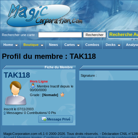
Recherche A
Rechercher une carte :
Home
Boutique
News
Cartes
Combos
Decks
Analys
Profil du membre : TAK118
Fiche du Membre
TAK118
Signature :
Hors Ligne
Membre Inactif depuis le
00/00/0000
Grade :
[Nomade]
Inscrit le 07/11/2003
0
Messages/ 0 Contributions/ 0 Pts
Message Privé
MagicCorporation.com v6.1 © 2000-2026. Tous droits réservés. - Déclaration CNIL n°12
Accueil
|
Mentions légales, Conditions Générales d'Utilisation et Politique de confidentialité