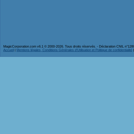
MagicCorporation.com v6.1 © 2000-2026. Tous droits réservés. - Déclaration CNIL n°12
Accueil
|
Mentions légales, Conditions Générales d'Utilisation et Politique de confidentialité