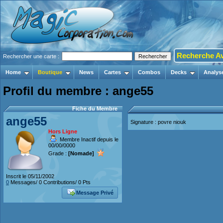
Recherche A
Rechercher une carte :
Home
Boutique
News
Cartes
Combos
Decks
Analys
Profil du membre : ange55
Fiche du Membre
ange55
Signature : povre niouk
Hors Ligne
Membre Inactif depuis le
00/00/0000
Grade :
[Nomade]
Inscrit le 05/11/2002
0
Messages/ 0 Contributions/ 0 Pts
Message Privé