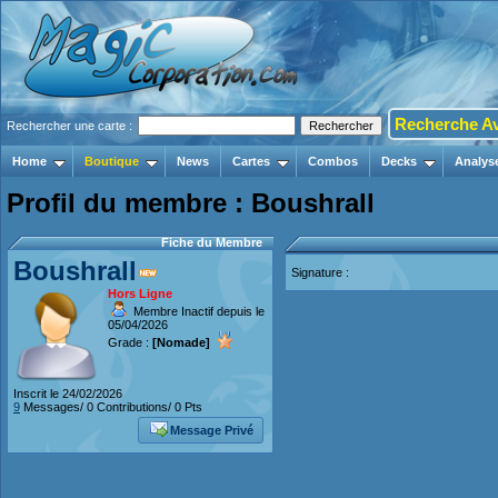
Recherche A
Rechercher une carte :
Home
Boutique
News
Cartes
Combos
Decks
Analys
Profil du membre : Boushrall
Fiche du Membre
Boushrall
Signature :
Hors Ligne
Membre Inactif depuis le
05/04/2026
Grade :
[Nomade]
Inscrit le 24/02/2026
9
Messages/ 0 Contributions/ 0 Pts
Message Privé