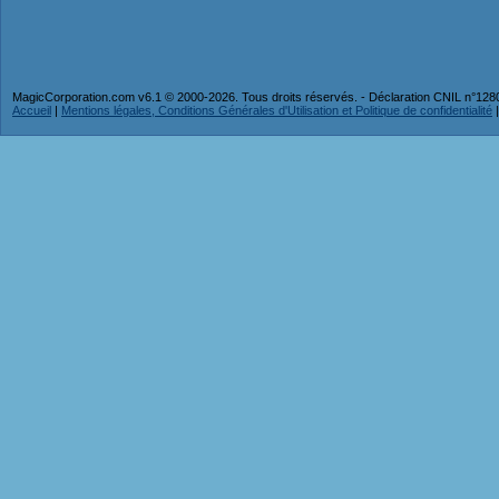
MagicCorporation.com v6.1 © 2000-2026. Tous droits réservés. - Déclaration CNIL n°12
Accueil
|
Mentions légales, Conditions Générales d'Utilisation et Politique de confidentialité