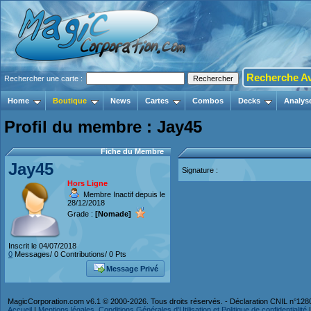
Recherche A
Rechercher une carte :
Home
Boutique
News
Cartes
Combos
Decks
Analys
Profil du membre : Jay45
Fiche du Membre
Jay45
Signature :
Hors Ligne
Membre Inactif depuis le
28/12/2018
Grade :
[Nomade]
Inscrit le 04/07/2018
0
Messages/ 0 Contributions/ 0 Pts
Message Privé
MagicCorporation.com v6.1 © 2000-2026. Tous droits réservés. - Déclaration CNIL n°12
Accueil
|
Mentions légales, Conditions Générales d'Utilisation et Politique de confidentialité