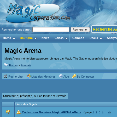
Recherche A
Rechercher une carte :
Home
Boutique
News
Cartes
Combos
Decks
Analys
Magic Arena
Magic Arena mérite bien sa propre rubrique car Magic The Gathering a enfin le jeu vidéo qu
Forum
>
Formats
Rechercher
Liste des Membres
Aide
Se Connecter
Utilisateur(s) présent(s) sur ce forum :
et 0 invités
Liste des Sujets
Codes pour Boosters Magic ARENA offerts
( page
1
2
3
4
...
4
)