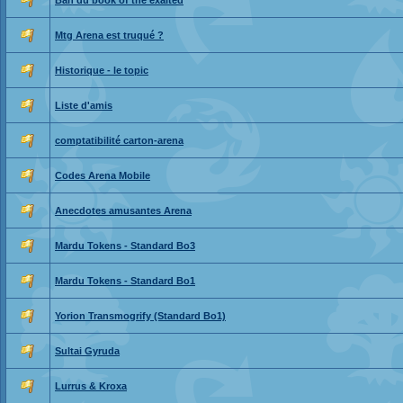
Ban du book of the exalted
Mtg Arena est truqué ?
Historique - le topic
Liste d'amis
comptatibilité carton-arena
Codes Arena Mobile
Anecdotes amusantes Arena
Mardu Tokens - Standard Bo3
Mardu Tokens - Standard Bo1
Yorion Transmogrify (Standard Bo1)
Sultai Gyruda
Lurrus & Kroxa