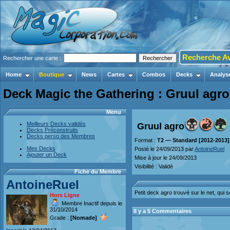
Recherche A
Rechercher une carte :
Home
Boutique
News
Cartes
Combos
Decks
Analys
Deck Magic the Gathering : Gruul agro
Menu
Meilleurs Decks validés
Gruul agro
Decks Préconstruits
Decks perso des Membres
Format :
T2 — Standard [2012-2013]
Mes Decks
Posté le 24/09/2013 par
AntoineRuel
Ajouter un Deck
Mise à jour le 24/09/2013
Visibilité : Validé
Fiche du Membre
AntoineRuel
Petit deck agro trouvé sur le net, qui
Hors Ligne
Membre Inactif depuis le
31/10/2014
Il y a 5 Commentaires
Grade :
[Nomade]