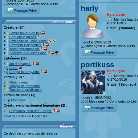
Inscrit le 12/04/2013
1
Messages/ 14 Contributions/ 0 Pts
harly
Message Privé
Hors Ligne
Membre Inactif 
Liste du Deck
le 17/11/2017
Créature (24) :
Grade :
[Nomade]
4
Satyre buveur de feu
4
Caqueteur rakdos
4
Émissaire de Brûle-Arbre
Inscrit le 23/01/2013
4
Frappeur Poingdefeu
33
Messages/ 0 Contributions/ 0 Pts
4
Jeune pyromancien
Message Privé
4
Saccageur du clan Ghor
Éphémère (11) :
portikuss
3
Jet de magma
4
Choc
Hors Ligne
4
Frappe foudroyante
Membre Inactif 
Terrain (10) :
le 27/10/2019
2
Mutecaveau
Grade :
[Seigneur]
4
Temple de l'abandon
4
Terrain de prédilection
Terrain de base (13) :
Inscrit le 15/03/2003
13
Montagne
2063
Messages/ 0 Contributions/ 192 
Créature-enchantement légendaire (2) :
Message Privé
2
Purphoros, dieu des Forges
Total de Cartes du Deck :
60
Réserve
Ce deck ne contient pas de réserve