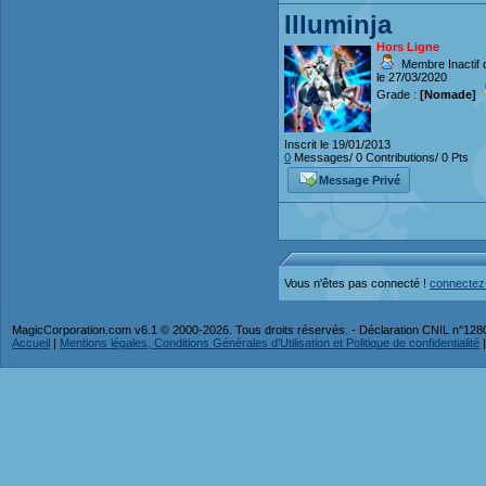
Illuminja
Hors Ligne
Membre Inactif 
le 27/03/2020
Grade :
[Nomade]
Inscrit le 19/01/2013
0
Messages/ 0 Contributions/ 0 Pts
Message Privé
Vous n'êtes pas connecté !
connectez
MagicCorporation.com v6.1 © 2000-2026. Tous droits réservés. - Déclaration CNIL n°12
Accueil
|
Mentions légales, Conditions Générales d'Utilisation et Politique de confidentialité