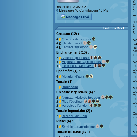
On
Inscrit le 10/03/2003
1)
0
Messages/ 0 Contributions/ 0 Pts
2)
Et
Message Privé
no
1)
Liste du Deck
2)
3) 
Créature (12) :
4
Oiseaux de paradis
Ma
4
Elfe de Linciel
Da
4
Familier solisophe
ri
alo
Enchantement (10) :
il 
2
Antienne glorieuse
4
Explosion de saprobiontes
Mei
4
Feux de la Yavimaya
tou
to
Éphémère (4) :
tou
4
Mutation d'aura
to
tou
Terrain (1) :
1
Broussaille
So
tou
Créature légendaire (6) :
tou
2
Némata, vigile du bosquet
to
2
Riss l'éveilleur
to
2
Verdeloss l'ancien
to
Terrain légendaire (2) :
Co
2
Berceau de Gaia
snif
Je
Rituel (4) :
mo
4
Symbiose saprobionte
Terrain de base (17) :
Su