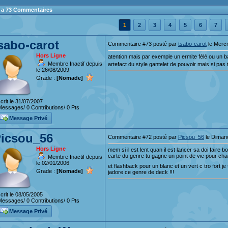
 y a 73 Commentaires
1
2
3
4
5
6
7
sabo-carot
Commentaire #73 posté par
tsabo-carot
le Mercr
Hors Ligne
atention mais par exemple un ermite félé ou un b
Membre Inactif depuis
artefact du style gantelet de pouvoir mais si pas
le 26/08/2009
Grade :
[Nomade]
crit le 31/07/2007
essages/ 0 Contributions/ 0 Pts
Message Privé
icsou_56
Commentaire #72 posté par
Picsou_56
le Diman
Hors Ligne
mem si il est lent quan il est lancer sa doi fair
carte du genre tu gagne un point de vie pour cha
Membre Inactif depuis
le 02/01/2006
et flashback pour un blanc et un vert c tro fort je
Grade :
[Nomade]
jadore ce genre de deck !!!
crit le 08/05/2005
essages/ 0 Contributions/ 0 Pts
Message Privé