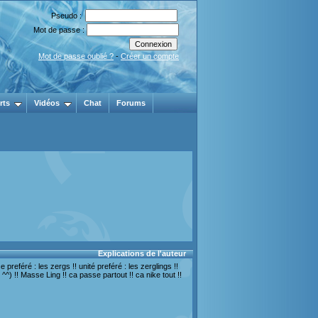
Pseudo :
Mot de passe :
Mot de passe oublié ?
-
Créer un compte
rts
Vidéos
Chat
Forums
Explications de l'auteur
preféré : les zergs !! unité preféré : les zerglings !!
 ^^) !! Masse Ling !! ca passe partout !! ca nike tout !!