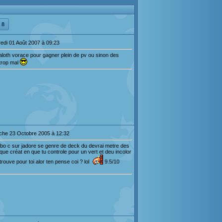
8
edi 01 Août 2007 à 09:23
aloth vorace pour gagner plein de pv ou sinon des
 trop mal
che 23 Octobre 2005 à 12:32
e bobo c sur jadore se genre de deck du devrai metre des
que créat en que tu controle pour un vert et deu incolor
 trouve pour toi alor ten pense coi ? lol
9.5/10