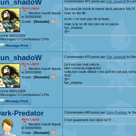
Fun_shadoW
Commentaire #71 posté par
Fun_shadoW
le Lun
Hors Ligne
Sa saoul de revoir le meme deck plusieur fois !!!
Membre Inactif depuis
mais its the life
le 00/00/0000
et en + ce nest pas de ta faute.
Grade :
[Nomade]
mais si je ne dit rien,rien ne se passe.
fun_shadow
@+
crit le 09/01/2004
Messages/ 0 Contributions/ 3 Pts
Message Privé
Fun_shadoW
Commentaire #70 posté par
Fun_shadoW
le Dim
Hors Ligne
La il est pas mal celui la ...
bien construit,original,fun.
Membre Inactif depuis
voila,son seule défaut c'est qu'il ne soit pas compé
le 00/00/0000
9/10
Grade :
[Nomade]
@+
fun_shadow
crit le 09/01/2004
Messages/ 0 Contributions/ 3 Pts
Message Privé
ark-Predator
Commentaire #69 posté par
Dark-Predator
le Sa
Hors Ligne
C'est quasiment mon deck lol !!!
Membre Inactif depuis
le 00/00/0000
Grade :
[Nomade]