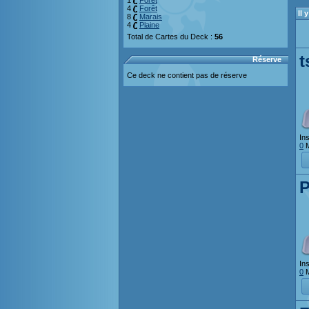
1
Forêt
4
Forêt
Il
8
Marais
4
Plaine
Total de Cartes du Deck :
56
t
Réserve
Ce deck ne contient pas de réserve
Ins
0
M
P
Ins
0
M