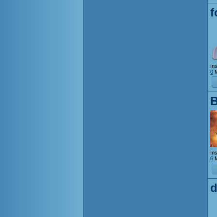
f
Ins
0
M
Ins
6
M
d