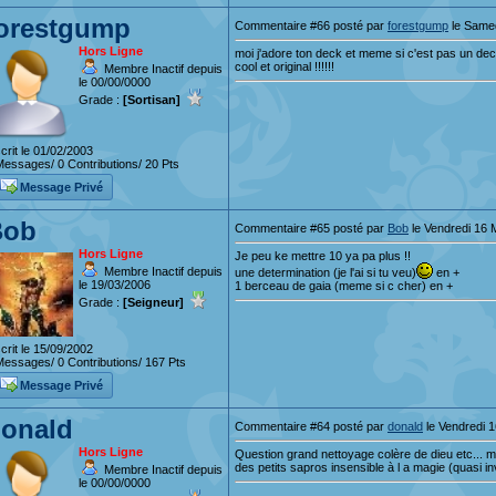
orestgump
Commentaire #66 posté par
forestgump
le Samed
Hors Ligne
moi j'adore ton deck et meme si c'est pas un de
cool et original !!!!!!
Membre Inactif depuis
le 00/00/0000
Grade :
[Sortisan]
crit le 01/02/2003
essages/ 0 Contributions/ 20 Pts
Message Privé
Bob
Commentaire #65 posté par
Bob
le Vendredi 16 
Hors Ligne
Je peu ke mettre 10 ya pa plus !!
Membre Inactif depuis
une determination (je l'ai si tu veu)
en +
le 19/03/2006
1 berceau de gaia (meme si c cher) en +
Grade :
[Seigneur]
crit le 15/09/2002
essages/ 0 Contributions/ 167 Pts
Message Privé
onald
Commentaire #64 posté par
donald
le Vendredi 1
Hors Ligne
Question grand nettoyage colère de dieu etc... m
des petits sapros insensible à l a magie (quasi i
Membre Inactif depuis
le 00/00/0000