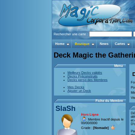
Rechercher une carte :
Home
Boutique
News
Cartes
Deck Magic the Gather
Menu
Meilleurs Decks validés
Decks Préconstruits
Decks perso des Membres
Fo
Mes Decks
Po
Ajouter un Deck
Mi
Vis
Fiche du Membre
SlaSh
Déj
Hors Ligne
déf
Membre Inactif depuis le
et 
00/00/0000
D'
Grade :
[Nomade]
Pa
gr