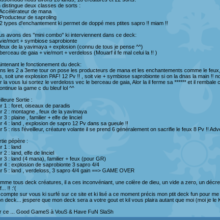
 distingue deux classes de sorts :
 Accélérateur de mana
 Producteur de saproling
 2 types d'enchantement ki permet de doppé mes ptites sapro !! miam !!
us avons des "mini combo" ki interviennent dans ce deck:
 vie/mort + symbiose saprobionte
 feux de la yavimaya + explosion (connu de tous je pense ^^)
berceau de gaia + vie/mort + verdeloss (Mouarf il fe mal celui la !! )
intenant le fonctionement du deck:
ns les 2 a 3eme tour on pose les producteurs de mana et les enchantements comme le feux, 
ss, soit une explosion PAF! 12 Pv !! , soit vie + symbiose saprobionte si on la dnas la main !! 
r la vous lui sortez le verdeloss vec le berceau de gaia, Alor la il ferme sa ****** et il rembale
continue la game c du bleuf lol ^^
lleure Sortie :
r 1 : foret, oiseaux de paradis
ur 2 : montagne , feux de la yavimaya
r 3 : plaine , familier + elfe de linciel
ur 4 : land , explosion de sapro 12 Pv dans sa gueule !!
r 5 : riss l'éveilleur, créature volante il se prend 6 généralement on sacrifie le feux 8 Pv !! Adv
rtie pépère :
r 1 : land
r 2 : land, elfe de linciel
ur 3 : land (4 mana), familier + feux (pour GR)
ur 4 : explosion de saprobionte 3 sapro 4/4
ur 5 : land , verdeloss, 3 sapro 4/4 gain ==> GAME OVER
mme tous deck créatures, il a ces inconvéniant, une colère de dieu, un vide a zero, un décret
... !! :'(
 compte sur vous ki surfé sur ce site et ki lisé a ce moment précis mon ptit deck fun pour m
n deck... jespere que mon deck sera a votre gout et kil vous plaira autant que moi (moi je le KI
r ce ... Good GameS à VouS & Have FuN SlaSh