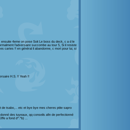
ensuite 4eme on pose Soit Le boss du deck, c a d le
normalment l'adversaire succombe au tour 5, Si il resiste
 ces cartes !! en général il abandonne, c mort pour lui, si
ersaire H.S. !! Yeah !!
 de tsabo,... etc et bye bye mes cheres ptite sapro
e donné des tuyeaux, qq conseils afin de perfectionné
ffe a fond d^.^b) ...