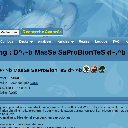
Recherche Avancée
Combos
Decks
Analyses
Articles
Règles
Lexique
FAQ
A
ing : D^.~b MasSe SaProBionTeS d~.^b
D^.~b MasSe SaProBionTeS d~.^b
rmat :
Casual
sté le 13/03/2003 par
SlaSh
se à jour le 14/08/2011
ibilité : Validé
a une ptite introduction, Moi ki sui un fan de Starcraft Brood War, Je kiffe les masse !! ma race 
inition d'un ling : ptite créature ki cour vite et ki passe partout (surtout kan elle sont en masse
c bo a voir !!
ou m'ai venu lidée de faire un deck fun saprobiontes !!
ssons a la composition du deck:
ossomodo nous avons 20 lands, 18 créatures et 22 sorts.