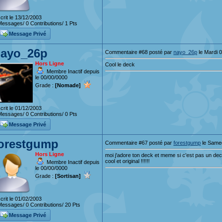
crit le 13/12/2003
essages/ 0 Contributions/ 1 Pts
Message Privé
ayo_26p
Commentaire #68 posté par
nayo_26p
le Mardi 
Hors Ligne
Cool le deck
Membre Inactif depuis
le 00/00/0000
Grade :
[Nomade]
crit le 01/12/2003
essages/ 0 Contributions/ 0 Pts
Message Privé
orestgump
Commentaire #67 posté par
forestgump
le Samed
Hors Ligne
moi j'adore ton deck et meme si c'est pas un de
cool et original !!!!!!
Membre Inactif depuis
le 00/00/0000
Grade :
[Sortisan]
crit le 01/02/2003
essages/ 0 Contributions/ 20 Pts
Message Privé