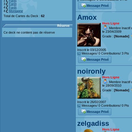
2
Forêt
3
Forêt
Message Privé
4
Forêt
4
Montagne
Amox
Total de Cartes du Deck :
62
Hors Ligne
Réserve
Membre Inactif 
le 23/04/2009
Ce deck ne contient pas de réserve
Grade :
[Nomade]
Inscrit le 03/12/2005
63
Messages/ 0 Contributions/ 3 Pts
Message Privé
noironly
Hors Ligne
Membre Inactif 
le 18/09/2010
Grade :
[Nomade]
Inscrit le 26/02/2007
62
Messages/ 0 Contributions/ 0 Pts
Message Privé
zelgadiss
Hors Ligne