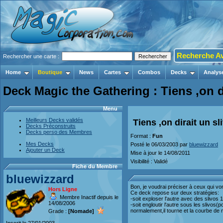
Recherche A
Rechercher une carte :
Home
Boutique
News
Cartes
Combos
Decks
Analys
Deck Magic the Gathering : Tiens ,on
Menu
Meilleurs Decks validés
Tiens ,on dirait un 
Decks Préconstruits
Decks perso des Membres
Format :
Fun
Mes Decks
Posté le 06/03/2003 par
bluewizzard
Ajouter un Deck
Mise à jour le 14/08/2011
Visibilité : Validé
Fiche du Membre
bluewizzard
Bon, je voudrai préciser à ceux qui von
Hors Ligne
Ce deck repose sur deux stratégies:
Membre Inactif depuis le
-soit exploser l'autre avec des slivos
14/08/2006
-soit engloutir l'autre sous les slivos(po
normalement,il tourne et la courbe de
Grade :
[Nomade]