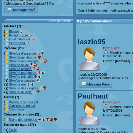
Inscrit le 27/01/2003
et je voudrai dire M**** à tout les elf
0
Messages/ 0 Contributions/ 5 Pts
Message Privé
Note à l'attention des modérateurs:le p
Liste du Deck
Il y a 65 Commentaires
Artefact (7) :
2
Blason
1
Portail crypté
2
Autel d'Ashnod
laszlo95
2
Pierrecœur
Hors Ligne
Créature (29) :
Membre Inactif 
2
Slivoïde d'essence
le 11/01/2015
3
Slivoïde géniteur
Grade :
[Nomade]
2
Slivoïde magmatique
2
Slivoïde acide
2
Slivoïde aiguisé
2
Slivoïde changeant
Inscrit le 26/02/2009
4
Slivoïde cristallin
0
Messages/ 0 Contributions/ 0 Pts
4
Slivoïde à plaques
2
Slivoïde ailé
Message Privé
2
Slivoïde des cryptes
4
Slivoïde musclé
Paulhaut
Terrain (7) :
1
Bassin réfléchissant
Hors Ligne
2
Carrière de cristal
Membre Inactif 
4
Cité d'airain
le 07/02/2009
Créature légendaire (2) :
Grade :
[Nomade]
2
Reine des slivoïdes
Terrain de base (17) :
Inscrit le 06/11/2007
4
Forêt
0
Messages/ 0 Contributions/ 0 Pts