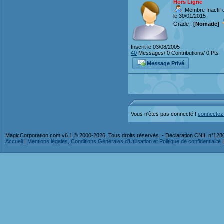
Hors Ligne
Membre Inactif 
le 30/01/2015
Grade :
[Nomade]
Inscrit le 03/08/2005
40
Messages/ 0 Contributions/ 0 Pts
Message Privé
Vous n'êtes pas connecté !
connectez
MagicCorporation.com v6.1 © 2000-2026. Tous droits réservés. - Déclaration CNIL n°12
Accueil
|
Mentions légales, Conditions Générales d'Utilisation et Politique de confidentialité