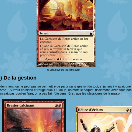
la maison de campagne
II) De la gestion
idemment, on ne peut pas se permettre de partir sans gestion du tout, si jamais il y avait u
isme... Surtout en blanc et rouge quoi! Du coup, on mets le paquet: finalement, avec tous no
on sait pas quoi en faire, on a pas l'air fûté tiens! Bref, que les classiques de la maison: