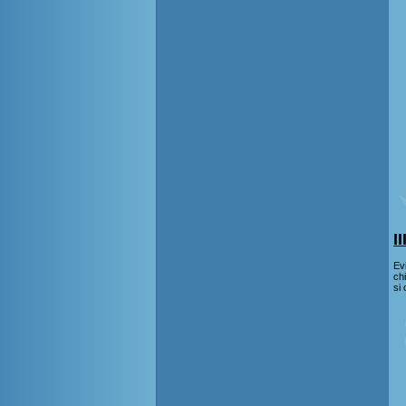
I
Ev
ch
si 