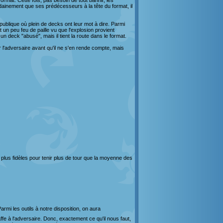
ormat. Cette fois, pas besoin de tout bannir, les
udainement que ses prédécesseurs à la tête du format, il
blique où plein de decks ont leur mot à dire. Parmi
t un peu feu de paille vu que l'explosion provient
 deck "abusé", mais il tient la route dans le format.
 l'adversaire avant qu'il ne s'en rende compte, mais
 plus fidèles pour tenir plus de tour que la moyenne des
armi les outils à notre disposition, on aura
affe à l'adversaire. Donc, exactement ce qu'il nous faut,