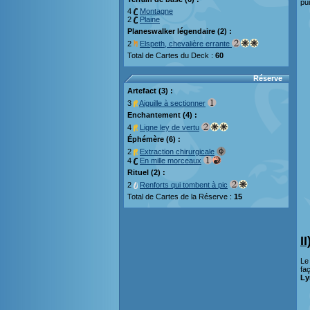
pu
4
Montagne
2
Plaine
Planeswalker légendaire (2) :
2
Elspeth, chevalière errante
Total de Cartes du Deck :
60
Réserve
Artefact (3) :
3
Aiguille à sectionner
Enchantement (4) :
4
Ligne ley de vertu
Éphémère (6) :
2
Extraction chirurgicale
4
En mille morceaux
Rituel (2) :
2
Renforts qui tombent à pic
Total de Cartes de la Réserve :
15
I
L
fa
Ly