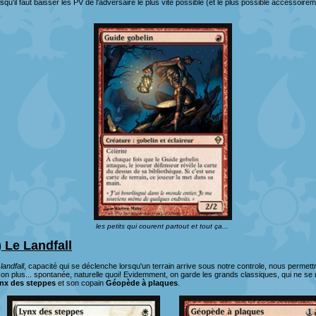
isqu'il faut baisser les PV de l'adversaire le plus vite possible (et le plus possible accessoir
les petits qui courent partout et tout ça...
I) Le Landfall
e
landfall
, capacité qui se déclenche lorsqu'un terrain arrive sous notre controle, nous permettr
çon plus... spontanée, naturelle quoi! Evidemment, on garde les grands classiques, qui ne se
nx des steppes
et son copain
Géopède à plaques
.