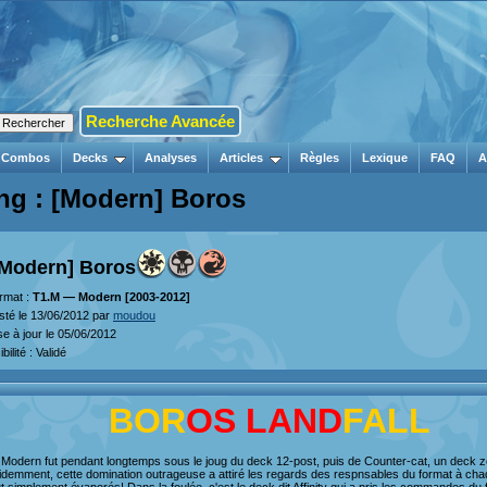
Recherche Avancée
Combos
Decks
Analyses
Articles
Règles
Lexique
FAQ
A
ng : [Modern] Boros
[Modern] Boros
rmat :
T1.M — Modern [2003-2012]
sté le 13/06/2012 par
moudou
se à jour le 05/06/2012
ibilité : Validé
BOR
OS
LAND
FALL
 Modern fut pendant longtemps sous le joug du deck 12-post, puis de Counter-cat, un deck zo
idemment, cette domination outrageuse a attiré les regards des respnsables du format à chaq