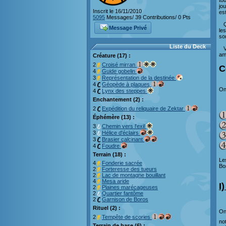
to
jo
Inscrit le 16/11/2010
es
5095
Messages/ 39 Contributions/ 0 Pts
Qu
Message Privé
le
so
Liste du Deck
Vo
am
Créature (17) :
2
Croisé mirran
C
4
Guide gobelin
3
Représentation de la destinée
4
Géopède à plaques
On 
4
Lynx des steppes
Enchantement (2) :
2
Expédition du reliquaire de Zektar
Éphémère (13) :
3
Chemin vers l'exil
3
Hélice d'éclairs
3
Brasier calcinant
4
Foudre
Terrain (18) :
Le
4
Fonderie sacrée
Bo
2
Forteresse des tueurs
2
Lac de montagne bouillant
4
Mesa aride
I
2
Plaines marécageuses
2
Quartier fantôme
2
Garnison de Boros
Rituel (2) :
On 
2
Tempête de scories
no
Terrain de base (6) :