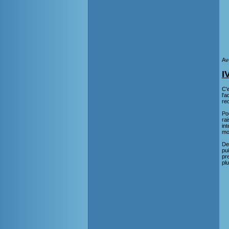
Av
I
C'e
l'
rec
Po
ra
in
mo
De
pu
pr
plu