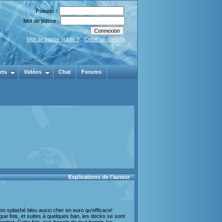
Pseudo :
Mot de passe :
Mot de passe oublié ?
-
Créer un compte
rts
Vidéos
Chat
Forums
Explications de l'auteur
o splashé bleu aussi cher en euro qu'efficace!
ue fois, et suites à quelques ban, les decks se sont