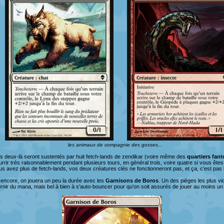
les animaux de compagnie des gosses...
s deux-là seront sustentés par huit fetch-lands de zendikar (voire même des
quartiers fan
urrir très raisonnablement pendant plusieurs tours, en général trois, voire quatre si vous ête
us avez plus de fetch-lands, vos deux créatures clés ne fonctionneront pas, et ça, c'est pas b
 encore, on jouera un peu la durée avec les
Garnisons de Boros
. Un des pièges les plus v
urnir du mana, mais bel à bien à s'auto-bouncer pour qu'on soit assurés de jouer au moins u