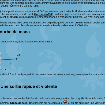
ut simplement évaporés! Dans la foulée, c'est le deck dit Affinity qui a pris les commandes du f
ueurs ont vite compris que post-side, affinity n'avait pas la côte. Sans avoir disparu aussi so
t quand même rentré dans le rang.
i a la présidence en ce moment? Bof, personne en particulier, le Modern est devenu une répu
s plus importants, voici le deck
Boros Landfall
, un deck aggro à sortie explosive, mais qui fai
uvent du
landfall
, qui a malheureusement tendance à s'assecher bien vite. Ce n'est donc pas un
yons de plus près cette version un peu originale, qui va donc en premier objectif vouloir tuer
éliorée avec des plans de secours si jamais le feu de paille venait à s'éteindre.
ourbe de mana
veut sortir vite, donc il faut une courbe basse...
: --------------- 15
: ------------ 12
: ------- 7
: -- 2
s slots à 3 et 4 quoique parfois retrouvés dans certaines versions, seront parmi nos amis les
ros.
) Une sortie rapide et violente
a beau ne pas vouloir fairefeu de paille un bon boros, c'est un boros qui brûle tout de suite. P
tamment
Guide gobelin.
Une bestiole qui ne coute que
et qui file au moins une vilaine b