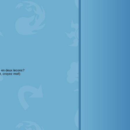
e en deux lecons?
t, croyez moi!)