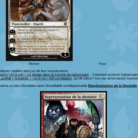
Maman
Papa
elques rapides aperçus de leur surpuissance:
oisé+(+3/+3 vol) = 10 dégats dans la tronche de l'adversaire
... Comment achever l'adversair
andfall + Géopède + +3/+3 vol = 8/8 vol initiative
, qui dit mieux? (ce cas arrive assez souven
outons un peu d'évolution avec l'inoubliable et indispensable
Représentation de la Destinée
: