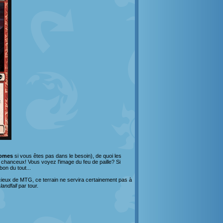
tomes
si vous êtes pas dans le besoin), de quoi les
s chanceux! Vous voyez l'image du feu de paille? Si
on du tout...
icieux de MTG, ce terrain ne servira certainement pas à
n
landfall
par tour.