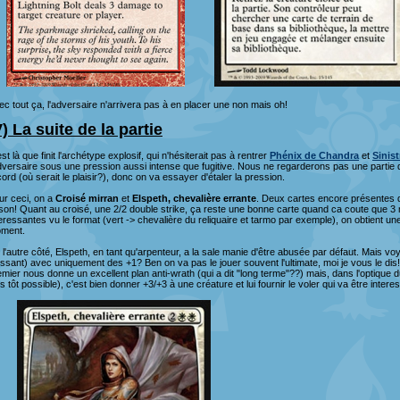
ec tout ça, l'adversaire n'arrivera pas à en placer une non mais oh!
V) La suite de la partie
st là que finit l'archétype explosif, qui n'hésiterait pas à rentrer
Phénix de Chandra
et
Sinis
adversaire sous une pression aussi intense que fugitive. Nous ne regarderons pas une par
ord (où serait le plaisir?), donc on va essayer d'étaler la pression.
ur ceci, on a
Croisé mirran
et
Elspeth, chevalière errante
. Deux cartes encore présentes 
ison! Quant au croisé, une 2/2 double strike, ça reste une bonne carte quand ca coute que 3 m
teressantes vu le format (vert -> chevalière du reliquaire et tarmo par exemple), on obtient u
ment.
 l'autre côté, Elspeth, en tant qu'arpenteur, a la sale manie d'être abusée par défaut. Mais vo
issant) avec uniquement des +1? Ben on va pas le jouer souvent l'ultimate, moi je vous le dis
emier nous donne un excellent plan anti-wrath (qui a dit "long terme"??) mais, dans l'optique 
s tôt possible), c'est bien donner +3/+3 à une créature et lui fournir le voler qui va être intere