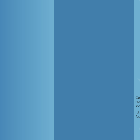
Ce
no
vo
Là
fo