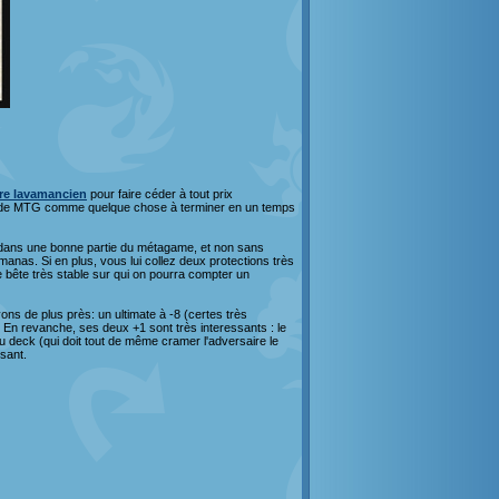
tre lavamancien
pour faire céder à tout prix
tie de MTG comme quelque chose à terminer en un temps
dans une bonne partie du métagame, et non sans
anas. Si en plus, vous lui collez deux protections très
ne bête très stable sur qui on pourra compter un
yons de plus près: un ultimate à -8 (certes très
! En revanche, ses deux +1 sont très interessants : le
du deck (qui doit tout de même cramer l'adversaire le
ssant.