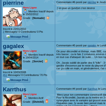
pierrine
Commentaire #6 posté par
pierrine
le Jeud
Hors Ligne
j' en joue un (jund)et c'est destroi
Membre Inactif depuis
le 15/02/2012
Grade :
[Nomade]
Inscrit le 22/01/2010
3
Messages/ 0 Contributions/ 0 Pts
Message Privé
gagalex
Commentaire #5 posté par
gagalex
le Lund
Hors Ligne
Ok pour décondité et thrinax, mais BBE, ca
très basse : ca te fais 2 créatures environ 
Membre Inactif depuis
en tout cas d'attaquer de suite.... Un bon to
le 19/04/2014
Grade :
[Sorcier]
Oh , j'avais oublié de parler des 6 "kills" :
gardes d'essence par le reste du playset d'un
car ça colle en main, et généralement, t'as 
Inscrit le 10/03/2008
451
Messages/ 0 Contributions/ 70 Pts
Message Privé
Karrthus
Commentaire #4 posté par
Karrthus
le Lun
Hors Ligne
Merci pour ton commentaire constructif da
Pour la fécondité, j'aurais pu la mettre en 3 e
Membre Actif
synergique avec le vampire qui grossit avec 
Grade :
[Divinité]
t'inquiètes pas, j'y avais bien pensé mais le