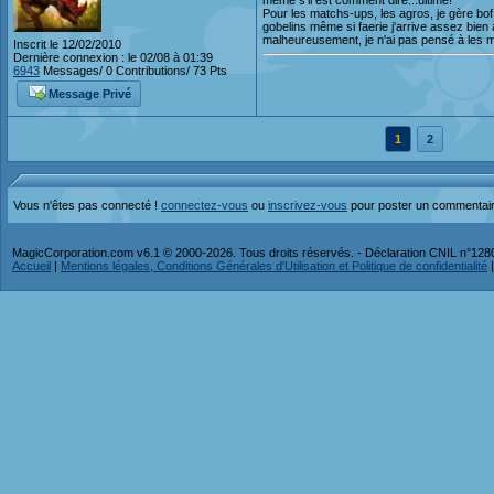
même s'il est comment dire...ultime!
Pour les matchs-ups, les agros, je gère bof b
gobelins même si faerie j'arrive assez bien 
malheureusement, je n'ai pas pensé à les 
Inscrit le 12/02/2010
Dernière connexion : le 02/08 à 01:39
6943
Messages/ 0 Contributions/ 73 Pts
Message Privé
1
2
Vous n'êtes pas connecté !
connectez-vous
ou
inscrivez-vous
pour poster un commentai
MagicCorporation.com v6.1 © 2000-2026. Tous droits réservés. - Déclaration CNIL n°12
Accueil
|
Mentions légales, Conditions Générales d'Utilisation et Politique de confidentialité