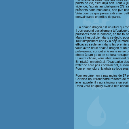
points de vie, c'est déjà bon. Tour 3, j
violence, j'aurais au total quatre 2/2,
présents dans mon deck, ses pvs bais
Voilà pour ce que j'avais à dire sur ce
convaincante en milieu de partie.
- La chair à dragon est un rituel qui m
Il correspond parfaitement à l'optique
puissants mais le nombre, ça fait tout
Mais s'il est si bien dans ce deck, pou
Tout simplement car il y a déjà le maré
efficaces seulement dans les premiers 
vous avez deux chair à dragon et un m
polyvalente, surtout si le reste ne se 
chose à part ça et on se fera rattraper 
Et autre chose, vous allez sûrement di
En réalité, en général, l'évacuation d
l'effet ne sera pas convaincant, surtout
Pour en conclure, la chair se joue plus
Pour résumer, on a pas moins de 17 prod
Certains nourriront notre réserve de m
je le rappelle, il y aura toujours un so
Donc voilà ce qu'il y avait à dire conce