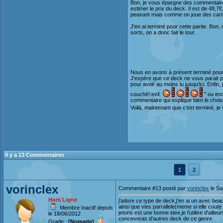
Bon, je vous épargne des commentaires,
estimer le prix du deck. Il est de 48,
peasant mais comme on joue des carte
J'en ai terminé pour cette partie. Bon, 
sorts, on a donc fait le tour.
Nous en avons à présent terminé pour 
J'espère que ce deck ne vous parait pa
pour avoir au moins lu jusqu'ici. Enfin,
couché!:evil:
" ou enc
commentaire qui explique bien le choix
Voilà, maintenant que c'est terminé, je
Il y a 13 Commentaires
1
2
vorinclex
Commentaire #13 posté par
vorinclex
le Sa
Hors Ligne
j'adore ce type de deck,j'en ai un avec be
ainsi que vies parrallele(meme si elle coute
Membre Inactif depuis
jetons est une bonne idee,je l'utilise d'aill
le 18/06/2012
conceveras d'autres deck de ce genre
Grade :
[Nomade]