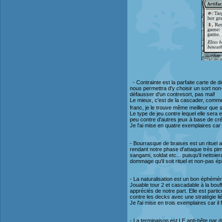
- Contrainte est la parfaite carte de d
nous permettra d'y choisir un sort non-
défausser d'un contresort, pas mal!
Le mieux, c'est de la cascader, comme 
franc, je le trouve même meilleur que 
Le type de jeu contre lequel elle sera 
peu contre d'autres jeux à base de cr
Je l'ai mise en quatre exemplaires car 
- Bourrasque de braises est un rituel 
rendant notre phase d'attaque très pim
sangami, soldat etc... puisqu'il netto
dommage qu'il soit rituel et non-pas é
- La naturalisation est un bon éphémè
Jouable tour 2 et cascadable à la bouff
appréciés de notre part. Elle est part
contre les decks avec une stratégie 
Je l'ai mise en trois exemplaires car il
- La terminaison est LE anti-bête par d