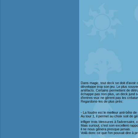
Dans magic, tout deck se doit d'avoir 
développe trop son jeu. Le plus souve
artéfacts. Certains permettent de détru
échappe pas non-plus, un deck jund s
d'entres-eux ne gèrent pas les créature
Regardons-les de plus près:
- La foudre est le meilleur anti-bête de 
Au tour 1, il permet au choix soit de g
infliger trois blessures à l'adversair
Mais surtout, c'est son excellent rappo
il ne nous gênera presque jamais.
Voilà donc ce que l'on pouvait dire à p