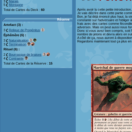
3
Marais
5
Montagne
Après avoir lu cette petite introducti
Total de Cartes du Deck :
60
Je vais décrire dans cette partie comme
Bon, je l'ai déjà énoncé plus haut, la
Réserve
constante sur l'adversaire et l'obliger
frais avec des cartes comme fécondité,
Artefact (3) :
adverses. Mais on peut aussi nous for
3
Relique de Progénitus
Donc si vous avez bien compris, soit l'
nombre de jetons et devra alors en su
Éphémère (6) :
A côté de ça, nous auront à disposition
3
Naturalisation
Regardons maintenant tout ça plus en d
3
Terminaison
Rituel (6) :
2
Bourrasque de braises
4
Contrainte
Total de Cartes de la Réserve :
15