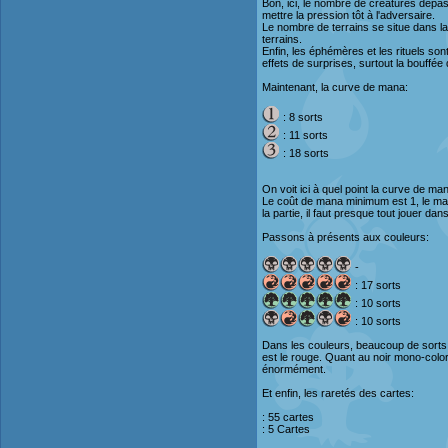
Bon, ici, le nombre de créatures dépas
mettre la pression tôt à l'adversaire.
Le nombre de terrains se situe dans 
terrains.
Enfin, les éphémères et les rituels son
effets de surprises, surtout la bouffée
Maintenant, la curve de mana:
: 8 sorts
: 11 sorts
: 18 sorts
On voit ici à quel point la curve de ma
Le coût de mana minimum est 1, le maxi
la partie, il faut presque tout jouer da
Passons à présents aux couleurs:
-
: 17 sorts
: 10 sorts
: 10 sorts
Dans les couleurs, beaucoup de sorts 
est le rouge. Quant au noir mono-colore,
énormément.
Et enfin, les raretés des cartes:
: 55 cartes
: 5 Cartes