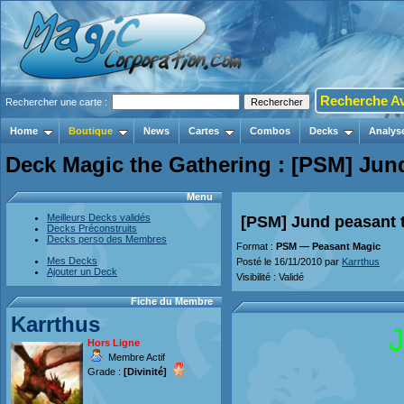
Recherche A
Rechercher une carte :
Home
Boutique
News
Cartes
Combos
Decks
Analys
Deck Magic the Gathering : [PSM] Jun
Menu
Meilleurs Decks validés
[PSM] Jund peasant 
Decks Préconstruits
Decks perso des Membres
Format :
PSM — Peasant Magic
Mes Decks
Posté le 16/11/2010 par
Karrthus
Ajouter un Deck
Visibilité : Validé
Fiche du Membre
Karrthus
Hors Ligne
Membre Actif
Grade :
[Divinité]