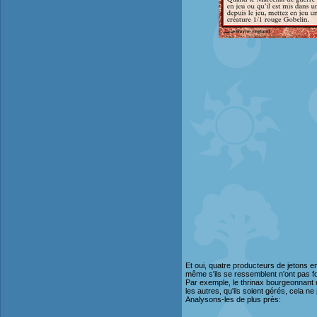
Et oui, quatre producteurs de jetons e
même s'ils se ressemblent n'ont pas f
Par exemple, le thrinax bourgeonnant n
les autres, qu'ils soient gérés, cela 
Analysons-les de plus près: