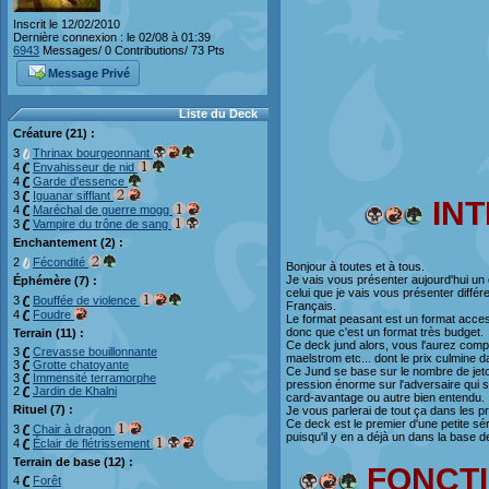
Inscrit le 12/02/2010
Dernière connexion : le 02/08 à 01:39
6943
Messages/ 0 Contributions/ 73 Pts
Message Privé
Liste du Deck
Créature (21) :
3
Thrinax bourgeonnant
4
Envahisseur de nid
4
Garde d'essence
3
Iguanar sifflant
IN
4
Maréchal de guerre mogg
3
Vampire du trône de sang
Enchantement (2) :
2
Fécondité
Bonjour à toutes et à tous.
Je vais vous présenter aujourd'hui un d
Éphémère (7) :
celui que je vais vous présenter diffé
3
Bouffée de violence
Français.
4
Foudre
Le format peasant est un format access
donc que c'est un format très budget.
Terrain (11) :
Ce deck jund alors, vous l'aurez comp
3
Crevasse bouillonnante
maelstrom etc... dont le prix culmine 
3
Grotte chatoyante
Ce Jund se base sur le nombre de jeton
3
Immensité terramorphe
pression énorme sur l'adversaire qui ser
2
Jardin de Khalni
card-avantage ou autre bien entendu.
Rituel (7) :
Je vous parlerai de tout ça dans les pr
Ce deck est le premier d'une petite sé
3
Chair à dragon
puisqu'il y en a déjà un dans la base d
4
Éclair de flétrissement
Terrain de base (12) :
FONCT
4
Forêt