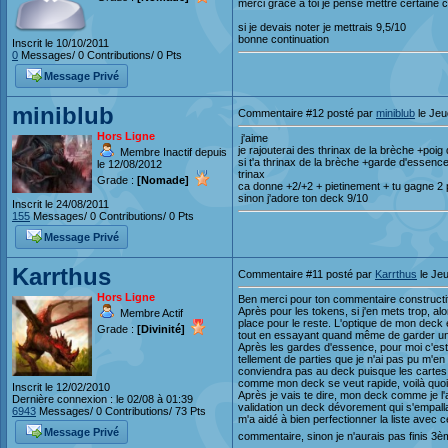
merci grace a toi je pense mettre certaine 
si je devais noter je mettrais 9,5/10
bonne continuation
Inscrit le 10/10/2011
0
Messages/ 0 Contributions/ 0 Pts
Message Privé
miniblub
Commentaire #12 posté par
miniblub
le Jeu
Hors Ligne
j'aime
je rajouterai des thrinax de la brèche +poi
Membre Inactif depuis
si t'a thrinax de la brèche +garde d'essence 
le 12/08/2012
trinax
Grade :
[Nomade]
ca donne +2/+2 + pietinement + tu gagne 2
sinon j'adore ton deck 9/10
Inscrit le 24/08/2011
155
Messages/ 0 Contributions/ 0 Pts
Message Privé
Karrthus
Commentaire #11 posté par
Karrthus
le Je
Hors Ligne
Ben merci pour ton commentaire constructi
Après pour les tokens, si j'en mets trop, al
Membre Actif
place pour le reste. L'optique de mon deck 
Grade :
[Divinité]
tout en essayant quand même de garder un pe
Après les gardes d'essence, pour moi c'est 
tellement de parties que je n'ai pas pu m'en
conviendra pas au deck puisque les cartes 
comme mon deck se veut rapide, voilà quoi
Inscrit le 12/02/2010
Après je vais te dire, mon deck comme je l'a
Dernière connexion : le 02/08 à 01:39
validation un deck dévorement qui s'empalla
6943
Messages/ 0 Contributions/ 73 Pts
m'a aidé à bien perfectionner la liste avec 
Message Privé
commentaire, sinon je n'aurais pas finis 3