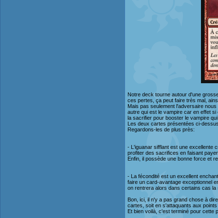
Notre deck tourne autour d'une grosse 
ces pertes, ça peut faire très mal, ain
Mais pas seulement l'adversaire nous f
autre qui est le vampire car en effet
la sacrifier pour booster le vampire qu
Les deux cartes présentées ci-dessus se
Regardons-les de plus près:
- L'iguanar sifflant est une excellente
profiter des sacrifices en faisant paye
Enfin, il possède une bonne force et r
- La fécondité est un excellent enchan
faire un card-avantage exceptionnel en p
on rentrera alors dans certains cas la n
Bon, ici, il n'y a pas grand chose à di
cartes, soit en s'attaquants aux points
Et bien voilà, c'est terminé pour cette p