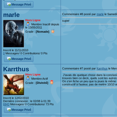
Message Privé
marle
Commentaire #8 posté par
marle
le Samedi
Hors Ligne
super
Membre Inactif depuis
le 13/05/2011
Grade :
[Nomade]
Inscrit le 11/11/2010
0
Messages/ 0 Contributions/ 0 Pts
Message Privé
Karrthus
Commentaire #7 posté par
Karrthus
le Mer
Hors Ligne
J'avais dis quelque chose dans la conclusio
trouves bien ce deck, quels sont les autres 
Membre Actif
On s'en fiche un peu que tu joues le même e
Grade :
[Divinité]
constructif à l'auteur, pas de mettre 10/10 av
Inscrit le 12/02/2010
Dernière connexion : le 02/08 à 01:39
6943
Messages/ 0 Contributions/ 73 Pts
Message Privé