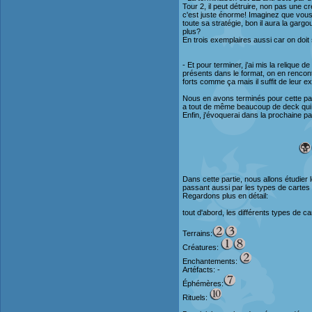
Tour 2, il peut détruire, non pas une 
c'est juste énorme! Imaginez que vous
toute sa stratégie, bon il aura la garg
plus?
En trois exemplaires aussi car on doit
- Et pour terminer, j'ai mis la relique
présents dans le format, on en rencon
forts comme ça mais il suffit de leur e
Nous en avons terminés pour cette part
a tout de même beaucoup de deck qui de
Enfin, j'évoquerai dans la prochaine pa
Dans cette partie, nous allons étudier 
passant aussi par les types de cartes 
Regardons plus en détail:
tout d'abord, les différents types de ca
Terrains:
Créatures:
Enchantements:
Artéfacts: -
Éphémères:
Rituels: