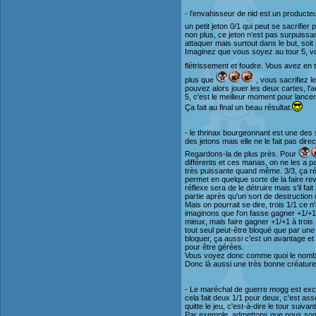
- l'envahisseur de nid est un producte
un petit jeton 0/1 qui peut se sacrifier
non plus, ce jeton n'est pas surpuissant
attaquer mais surtout dans le but, soi
Imaginez que vous soyez au tour 5, vou
flétrissement et foudre. Vous avez en 
plus que
, vous sacrifiez l
pouvez alors jouer les deux cartes, l
5, c'est le meilleur moment pour lancer l
Ça fait au final un beau résultat.
- le thrinax bourgeonnant est une des 
des jetons mais elle ne le fait pas direct
Regardons-la de plus près. Pour
différents et ces manas, on ne les a pa
très puissante quand même. 3/3, ça rés
permet en quelque sorte de la faire rev
réflexe sera de le détruire mais s'il fai
partie après qu'un sort de destructio
Mais on pourrait se dire, trois 1/1 ce 
imaginons que l'on fasse gagner +1/+1 
mieux, mais faire gagner +1/+1 à trois 
tout seul peut-être bloqué que par une c
bloquer, ça aussi c'est un avantage et 
pour être gérées.
Vous voyez donc comme quoi le nombre,
Donc là aussi une très bonne créature
- Le maréchal de guerre mogg est excel
cela fait deux 1/1 pour deux, c'est asse
quitte le jeu, c'est-à-dire le tour sui
Par exemple, admettons que nous sommes