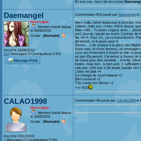
En tout cas, merci de ton comm
Daemange
Daemangel
Commentaire #10 posté par
Daemangel
le 
Hors Ligne
Alors voilà, j'aime beaucoup le principe, moi
volants, mais eux, c'mes chéris depuis que 
Membre Inactif depuis
Mais voilà... Tu joues Legacy avec.... pou
le 09/06/2019
part, j'aurais rajouté au moins 2 poings de fe
Grade :
[Nomade]
file +4/+4. Pour 1G, ça va franchement. P't
de tokens, tu le joues pour 0.
Disons... 2 de chaque à la place des Blight
d'une natu, et d'une duress), ou envisager 
Inscrit le 16/06/2010
ceux qui m'viennent à l'esprit en fait. et p
254
Messages/ 0 Contributions/ 0 Pts
as pas d'ja pensé) J'ai pensé à Joueur de
de mana pour être rentable... m'enfin. Diso
Message Privé
toutes, mais bon.. à mon avis, 2 suffiraient 
sais pas, p'tet que si j'le jouais j'aurais rien
L'idée me plait +4
Ca change de Jund habituel +2
Bien construit +2
T'es contre les kikoos +1
==> 9/10
CALAO1998
Commentaire #9 posté par
CALAO1998
le 
Hors Ligne
Membre Inactif depuis
le 30/05/2011
Grade :
[Nomade]
Inscrit le 19/12/2010
1
Messages/ 0 Contributions/ 0 Pts