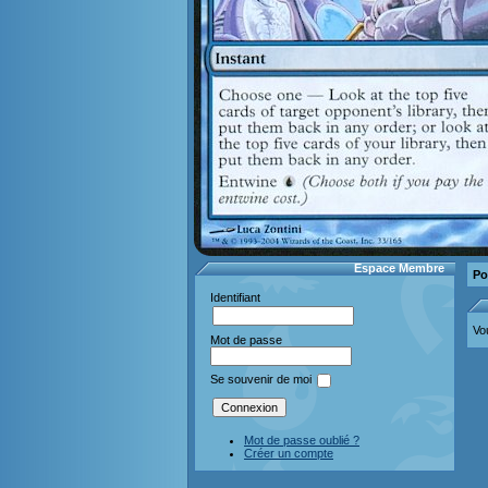
Espace Membre
Po
Identifiant
Vo
Mot de passe
Se souvenir de moi
Mot de passe oublié ?
Créer un compte