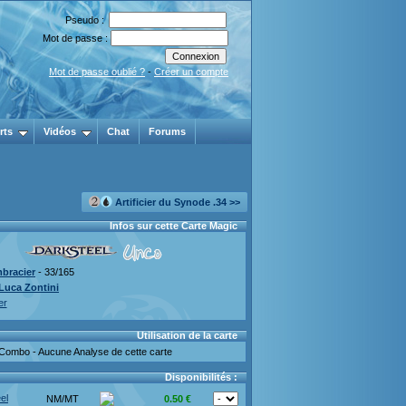
Pseudo :
Mot de passe :
Mot de passe oublié ?
-
Créer un compte
rts
Vidéos
Chat
Forums
Artificier du Synode .34 >>
Infos sur cette Carte Magic
bracier
- 33/165
Luca Zontini
er
Utilisation de la carte
Combo - Aucune Analyse de cette carte
Disponibilités :
el
NM/MT
0.50 €