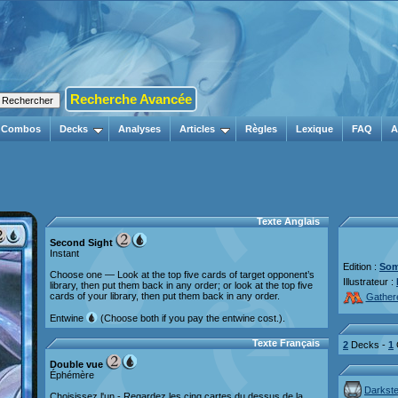
Recherche Avancée
Combos
Decks
Analyses
Articles
Règles
Lexique
FAQ
A
Texte Anglais
Second Sight
Instant
Edition :
Som
Choose one — Look at the top five cards of target opponent’s
Illustrateur :
library, then put them back in any order; or look at the top five
cards of your library, then put them back in any order.
Gather
Entwine
(Choose both if you pay the entwine cost.).
Texte Français
2
Decks -
1
Double vue
Éphémère
Darkste
Choisissez l'un - Regardez les cinq cartes du dessus de la