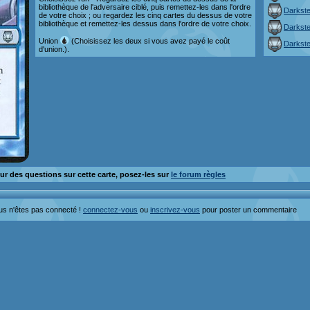
bibliothèque de l'adversaire ciblé, puis remettez-les dans l'ordre
Darkste
de votre choix ; ou regardez les cinq cartes du dessus de votre
bibliothèque et remettez-les dessus dans l'ordre de votre choix.
Darkste
Union
(Choisissez les deux si vous avez payé le coût
Darkste
d'union.).
ur des questions sur cette carte, posez-les sur
le forum règles
us n'êtes pas connecté !
connectez-vous
ou
inscrivez-vous
pour poster un commentaire