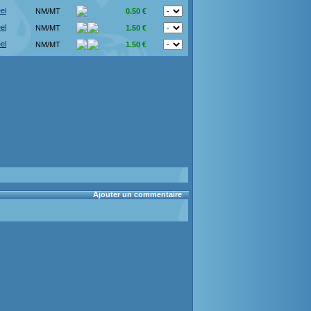
el
NM/MT
0.50 €
el
NM/MT
1.50 €
el
NM/MT
1.50 €
Ajouter un commentaire