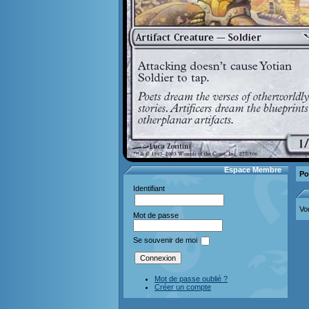
Espace Membre
Po
Identifiant
Vo
Mot de passe
Se souvenir de moi
Mot de passe oublié ?
Créer un compte