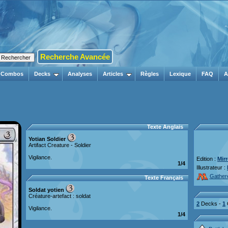
Recherche Avancée
Combos
Decks
Analyses
Articles
Règles
Lexique
FAQ
A
Texte Anglais
Yotian Soldier
Artifact Creature - Soldier
Vigilance.
Edition :
Mir
1/4
Illustrateur :
Gather
Texte Français
Soldat yotien
Créature-artefact : soldat
2
Decks -
1
Vigilance.
1/4