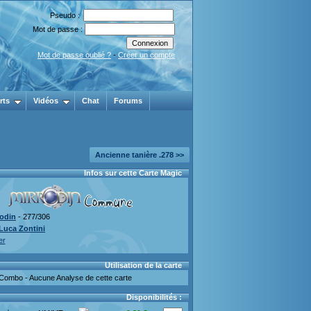
Pseudo :
Mot de passe :
Mot de passe oublié ?
-
Créer un compte
rts
Vidéos
Chat
Forums
Ancienne tanière .278 >>
Infos sur cette Carte Magic
rodin
- 277/306
Luca Zontini
er
Utilisation de la carte
Combo - Aucune Analyse de cette carte
Disponibilités :