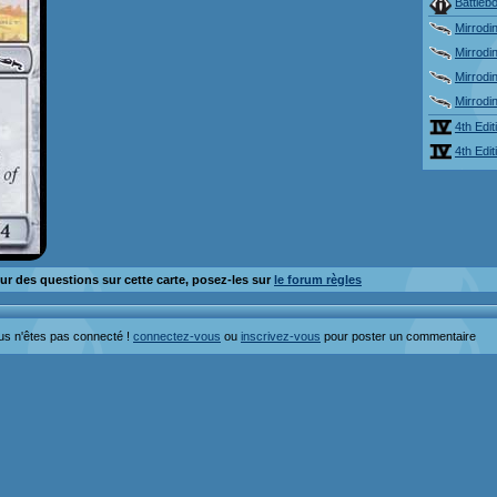
Battleb
Mirrodi
Mirrodi
Mirrodi
Mirrodi
4th Edit
4th Edit
ur des questions sur cette carte, posez-les sur
le forum règles
us n'êtes pas connecté !
connectez-vous
ou
inscrivez-vous
pour poster un commentaire