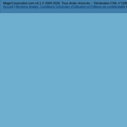
MagicCorporation.com v6.1 © 2000-2026. Tous droits réservés. - Déclaration CNIL n°12
Accueil
|
Mentions légales, Conditions Générales d'Utilisation et Politique de confidentialité