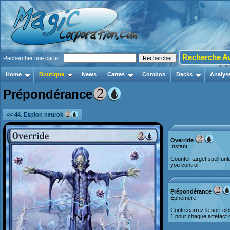
Recherche A
Rechercher une carte :
Home
Boutique
News
Cartes
Combos
Decks
Analys
Prépondérance
<< 44. Espion neurok
Override
Instant
Counter target spell unle
you control.
Prépondérance
Éphémère
Contrecarrez le sort ci
1 pour chaque artefact 