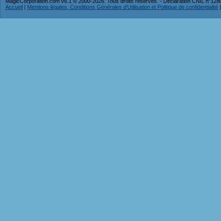
MagicCorporation.com v6.1 © 2000-2026. Tous droits réservés. - Déclaration CNIL n°12
Accueil
|
Mentions légales, Conditions Générales d'Utilisation et Politique de confidentialité