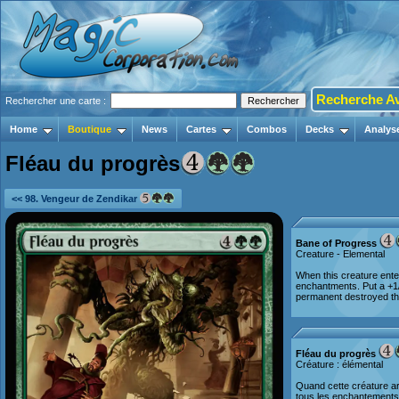
Recherche A
Rechercher une carte :
Home
Boutique
News
Cartes
Combos
Decks
Analys
Fléau du progrès
<< 98. Vengeur de Zendikar
Bane of Progress
Creature - Elemental
When this creature enter
enchantments. Put a +1/
permanent destroyed th
Fléau du progrès
Créature : élémental
Quand cette créature arr
tous les enchantements