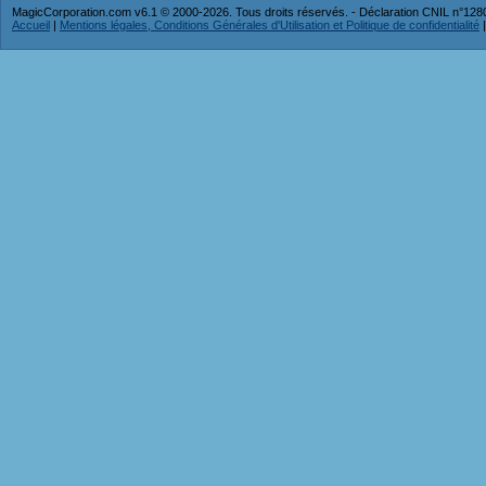
MagicCorporation.com v6.1 © 2000-2026. Tous droits réservés. - Déclaration CNIL n°12
Accueil
|
Mentions légales, Conditions Générales d'Utilisation et Politique de confidentialité