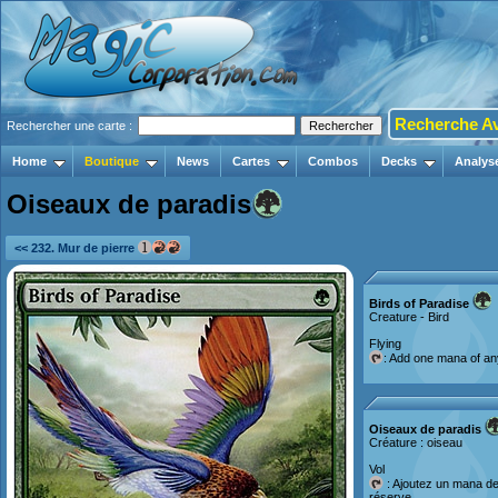
Recherche A
Rechercher une carte :
Home
Boutique
News
Cartes
Combos
Decks
Analys
Oiseaux de paradis
<< 232. Mur de pierre
Birds of Paradise
Creature - Bird
Flying
: Add one mana of an
Oiseaux de paradis
Créature : oiseau
Vol
: Ajoutez un mana de 
réserve.