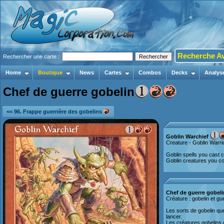
Recherche A
Rechercher une carte :
Home
Boutique
News
Cartes
Combos
Decks
Analys
Chef de guerre gobelin
<< 96. Frappe guerrière des gobelins
Goblin Warchief
Creature - Goblin Warri
Goblin spells you cast c
Goblin creatures you co
Chef de guerre gobeli
Créature : gobelin et gue
Les sorts de gobelin qu
lancer.
Les créatures gobelins q