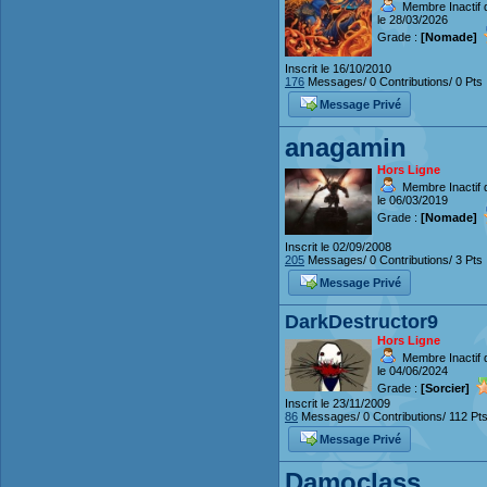
Membre Inactif 
le 28/03/2026
Grade :
[Nomade]
Inscrit le 16/10/2010
176
Messages/ 0 Contributions/ 0 Pts
Message Privé
anagamin
Hors Ligne
Membre Inactif 
le 06/03/2019
Grade :
[Nomade]
Inscrit le 02/09/2008
205
Messages/ 0 Contributions/ 3 Pts
Message Privé
DarkDestructor9
Hors Ligne
Membre Inactif 
le 04/06/2024
Grade :
[Sorcier]
Inscrit le 23/11/2009
86
Messages/ 0 Contributions/ 112 Pt
Message Privé
Damoclass