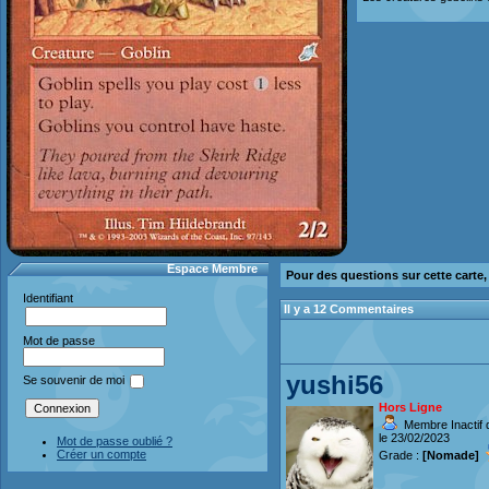
Espace Membre
Pour des questions sur cette carte
Identifiant
Il y a 12 Commentaires
Mot de passe
yushi56
Se souvenir de moi
Hors Ligne
Membre Inactif 
le 23/02/2023
Mot de passe oublié ?
Créer un compte
Grade :
[Nomade]