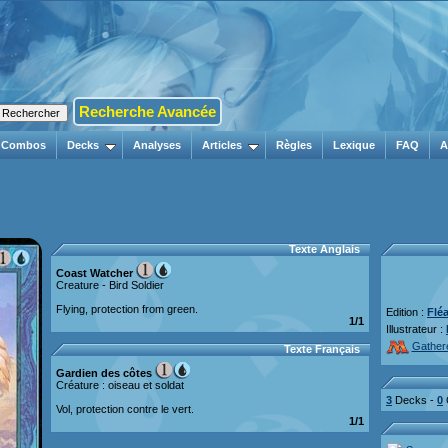
Recherche Avancée
Combos
Decks
Analyses
Articles
Règles
Lexique
FAQ
A
Texte Anglais
Coast Watcher
Creature - Bird Soldier
Flying, protection from green.
Edition :
Flé
1/1
Illustrateur :
Gather
Texte Français
Gardien des côtes
Créature : oiseau et soldat
3
Decks -
0
Vol, protection contre le vert.
1/1