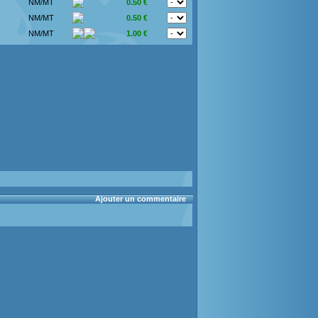
NM/MT
0.50 €
NM/MT
0.50 €
NM/MT
1.00 €
Ajouter un commentaire