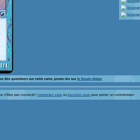
Scourge
Scourge
Scourge
ur des questions sur cette carte, posez-les sur
le forum règles
us n'êtes pas connecté !
connectez-vous
ou
inscrivez-vous
pour poster un commentaire