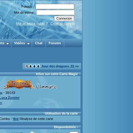
Pseudo :
Mot de passe :
Mot de passe oublié ?
-
Créer un compte
rts
Vidéos
Chat
Forums
Jour des dragons .31 >>
Infos sur cette Carte Magic
au
- 30/143
Luca Zontini
er
Utilisation de la carte
Combo -
Voir
l'Analyse de cette carte
Disponibilités :