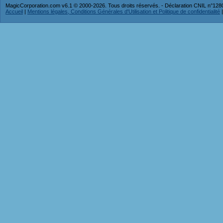
MagicCorporation.com v6.1 © 2000-2026. Tous droits réservés. - Déclaration CNIL n°12
Accueil
|
Mentions légales, Conditions Générales d'Utilisation et Politique de confidentialité