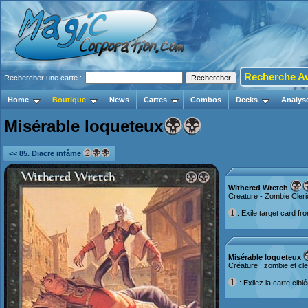
Recherche A
Rechercher une carte :
Home
Boutique
News
Cartes
Combos
Decks
Analys
Misérable loqueteux
<< 85. Diacre infâme
Withered Wretch
Creature - Zombie Cleri
: Exile target card f
Misérable loqueteux
Créature : zombie et cl
: Exilez la carte cibl