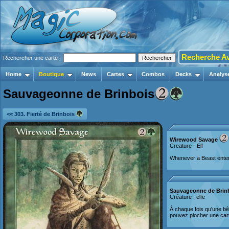
Recherche A
Rechercher une carte :
Home
Boutique
News
Cartes
Combos
Decks
Analys
Sauvageonne de Brinbois
<< 303. Fierté de Brinbois
Wirewood Savage
Creature - Elf
Whenever a Beast enters
Sauvageonne de Brin
Créature : elfe
À chaque fois qu'une bêt
pouvez piocher une car