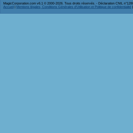
MagicCorporation.com v6.1 © 2000-2026. Tous droits réservés. - Déclaration CNIL n°12
Accueil
|
Mentions légales, Conditions Générales d'Utilisation et Politique de confidentialité