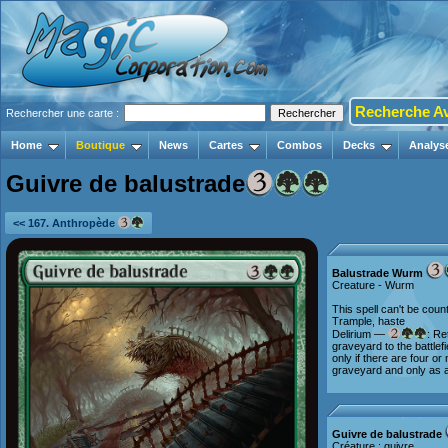
Recherche A
Rechercher une carte :
Home
Boutique
News
Cartes
Combos
Decks
Analys
Guivre de balustrade
<< 167. Anthropède
Balustrade Wurm
Creature - Wurm
This spell can't be coun
Trample, haste
Delirium —
: Re
graveyard to the battlefie
only if there are four 
graveyard and only as a
Guivre de balustrade
Créature : guivre