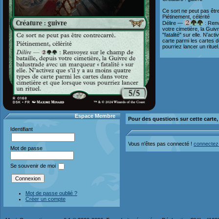
Ce sort ne peut pas êtr
Piétinement, célérité
Délire —
: Renv
votre cimetière, la Gui
"fatalité" sur elle. N'ac
carte parmi les cartes 
pourriez lancer un rituel
Espace Membre
Pour des questions sur cette carte
Identifiant
Vous n'êtes pas connecté !
connectez
Mot de passe
Se souvenir de moi
Mot de passe oublié ?
Créer un compte