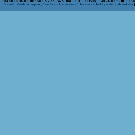
MagicCorporation.com v6.1 © 2000-2026. Tous droits réservés. - Déclaration CNIL n°12
Accueil
|
Mentions légales, Conditions Générales d'Utilisation et Politique de confidentialité