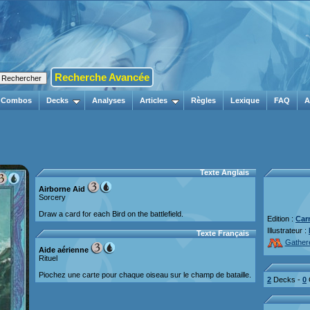
Recherche Avancée
Combos
Decks
Analyses
Articles
Règles
Lexique
FAQ
A
Texte Anglais
Airborne Aid
Sorcery
Draw a card for each Bird on the battlefield.
Edition :
Car
Illustrateur :
Texte Français
Gather
Aide aérienne
Rituel
Piochez une carte pour chaque oiseau sur le champ de bataille.
2
Decks -
0