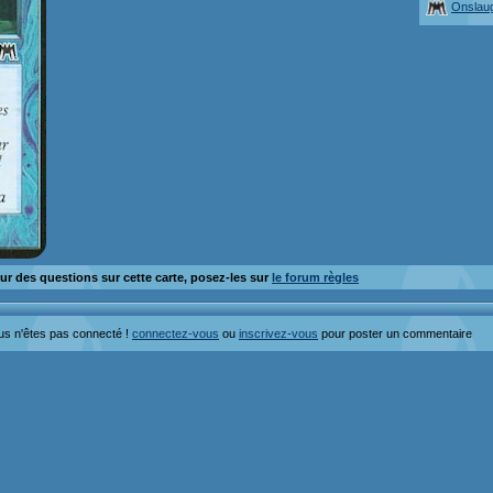
Onslau
ur des questions sur cette carte, posez-les sur
le forum règles
us n'êtes pas connecté !
connectez-vous
ou
inscrivez-vous
pour poster un commentaire