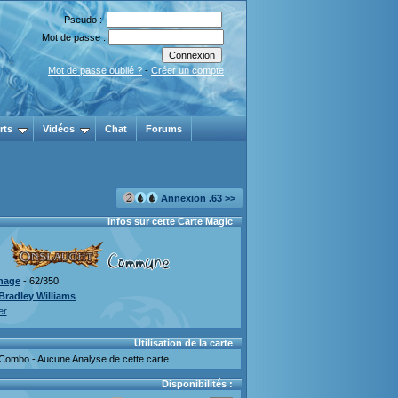
Pseudo :
Mot de passe :
Mot de passe oublié ?
-
Créer un compte
rts
Vidéos
Chat
Forums
Annexion .63 >>
Infos sur cette Carte Magic
nage
- 62/350
Bradley Williams
er
Utilisation de la carte
Combo - Aucune Analyse de cette carte
Disponibilités :