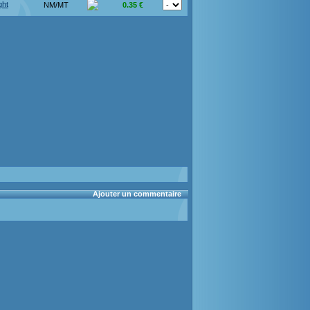
ght
NM/MT
0.35 €
Ajouter un commentaire