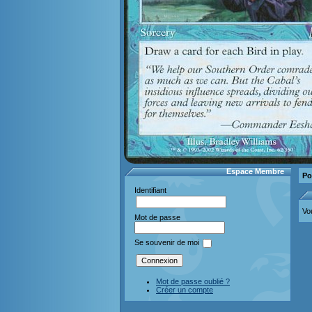
Espace Membre
Po
Identifiant
Vo
Mot de passe
Se souvenir de moi
Mot de passe oublié ?
Créer un compte