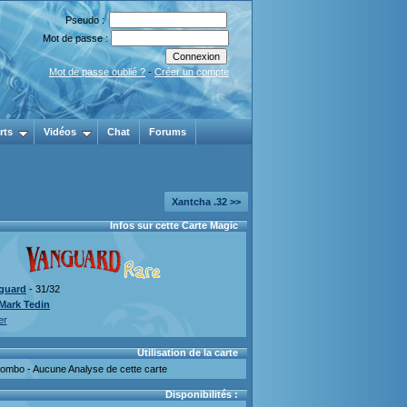
Pseudo :
Mot de passe :
Mot de passe oublié ?
-
Créer un compte
rts
Vidéos
Chat
Forums
Xantcha .32 >>
Infos sur cette Carte Magic
guard
- 31/32
Mark Tedin
er
Utilisation de la carte
mbo - Aucune Analyse de cette carte
Disponibilités :