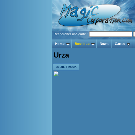
Rechercher une carte :
Home
Boutique
News
Cartes
Urza
<< 30. Titania