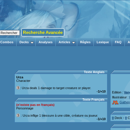
Recherche Avancée
Combos
Decks
Analyses
Articles
Règles
Lexique
FAQ
A
Texte Anglais
Urza
Character
: Urza deals 1 damage to target creature or player.
-1/+10
Edition :
Van
Illustrateur :
Texte Français
Gather
(n'existe pas en français)
Personnage
: Urza inflige 1 blessure à une cible, créature ou joueur.
0
Deck -
0
Co
-1/+10