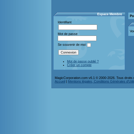
Espace Membre
Po
Identifiant
Vo
Mot de passe
Se souvenir de moi
Mot de passe oublié ?
Créer un compte
MagicCorporation.com v6.1 © 2000-2026. Tous droits 
Accueil
|
Mentions légales, Conditions Générales d'Utilis