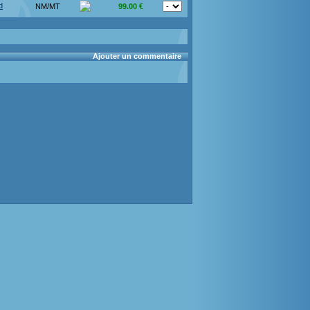
d
NM/MT
99.00 €
Ajouter un commentaire