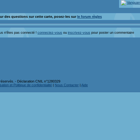
Vanguar
ur des questions sur cette carte, posez-les sur
le forum règles
us n'êtes pas connecté !
connectez-vous
ou
inscrivez-vous
pour poster un commentaire
réservés. - Déclaration CNIL n°1280329
ation et Politique de confidentialité
|
Nous Contacter
|
Aide