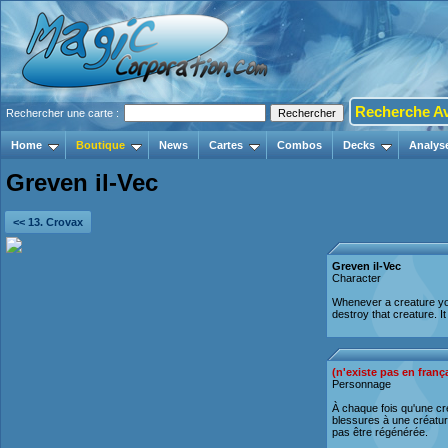
Recherche A
Rechercher une carte :
Home
Boutique
News
Cartes
Combos
Decks
Analys
Greven il-Vec
<< 13. Crovax
Greven il-Vec
Character
Whenever a creature yo
destroy that creature. I
(n'existe pas en franç
Personnage
À chaque fois qu'une cr
blessures à une créature
pas être régénérée.