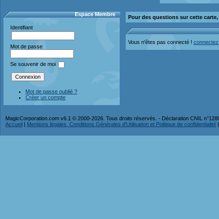
Espace Membre
Pour des questions sur cette carte
Identifiant
Vous n'êtes pas connecté !
connectez
Mot de passe
Se souvenir de moi
Mot de passe oublié ?
Créer un compte
MagicCorporation.com v6.1 © 2000-2026. Tous droits réservés. - Déclaration CNIL n°12
Accueil
|
Mentions légales, Conditions Générales d'Utilisation et Politique de confidentialité