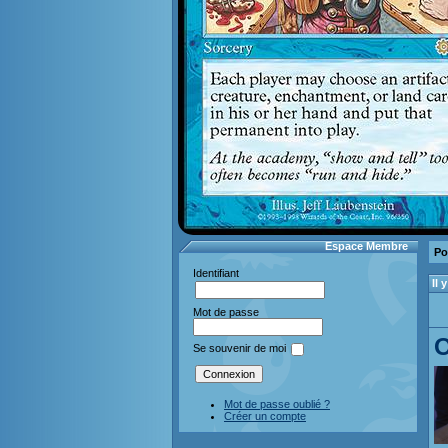
Espace Membre
Po
Identifiant
Il
Mot de passe
O
Se souvenir de moi
Mot de passe oublié ?
Créer un compte