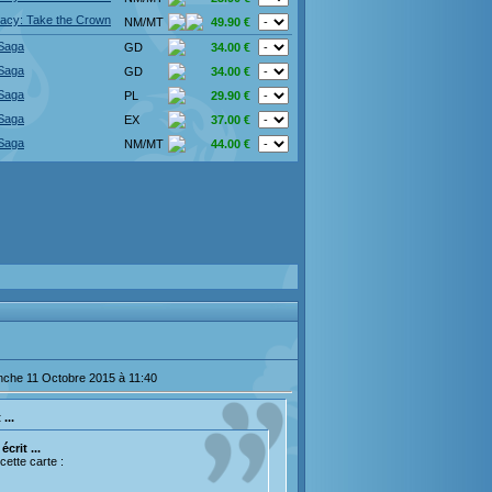
acy: Take the Crown
NM/MT
49.90 €
 Saga
GD
34.00 €
 Saga
GD
34.00 €
 Saga
PL
29.90 €
 Saga
EX
37.00 €
 Saga
NM/MT
44.00 €
nche 11 Octobre 2015 à 11:40
...
crit ...
cette carte :