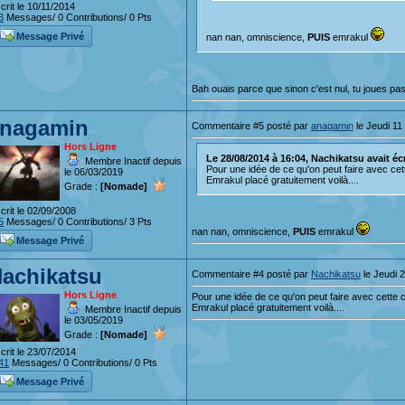
crit le 10/11/2014
3
Messages/ 0 Contributions/ 0 Pts
Message Privé
nan nan, omniscience,
PUIS
emrakul
Bah ouais parce que sinon c'est nul, tu joues pas
nagamin
Commentaire #5 posté par
anagamin
le Jeudi 11
Hors Ligne
Le 28/08/2014 à 16:04, Nachikatsu avait écri
Membre Inactif depuis
Pour une idée de ce qu'on peut faire avec cett
le 06/03/2019
Emrakul placé gratuitement voilà....
Grade :
[Nomade]
crit le 02/09/2008
5
Messages/ 0 Contributions/ 3 Pts
nan nan, omniscience,
PUIS
emrakul
Message Privé
achikatsu
Commentaire #4 posté par
Nachikatsu
le Jeudi 
Hors Ligne
Pour une idée de ce qu'on peut faire avec cette c
Emrakul placé gratuitement voilà....
Membre Inactif depuis
le 03/05/2019
Grade :
[Nomade]
crit le 23/07/2014
41
Messages/ 0 Contributions/ 0 Pts
Message Privé