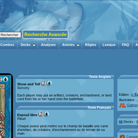
Recherche Avancée
Combos
Decks
Analyses
Articles
Règles
Lexique
FAQ
A
Texte Anglais
Show and Tell
Sorcery
Edition :
L'É
Each player may put an artifact, creature, enchantment, or land
card from his or her hand onto the battlefield.
Illustrateur :
Gather
Texte Français
Exposé libre
Rituel
66
Decks -
Chaque joueur peut mettre sur le champ de bataille une carte
d'artefact, de créature, d'enchantement ou de terrain de sa
main.
Conspir