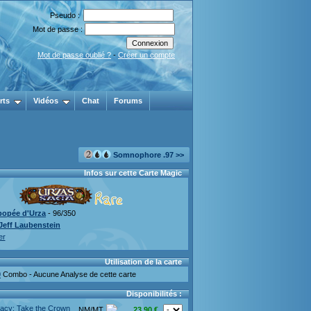
Pseudo :
Mot de passe :
Mot de passe oublié ?
-
Créer un compte
rts
Vidéos
Chat
Forums
Somnophore .97 >>
Infos sur cette Carte Magic
popée d'Urza
- 96/350
Jeff Laubenstein
er
Utilisation de la carte
0
Combo - Aucune Analyse de cette carte
Disponibilités :
acy: Take the Crown
NM/MT
23.90 €