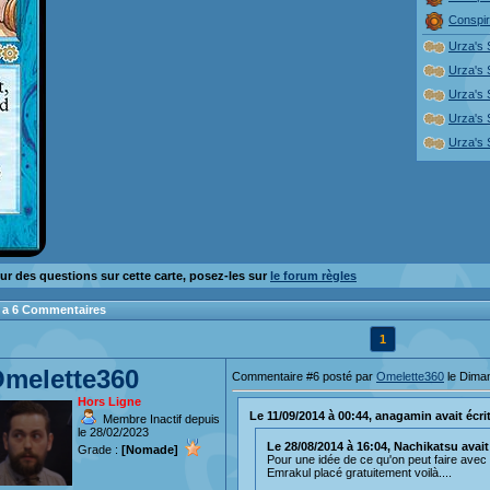
Conspir
Urza's
Urza's
Urza's
Urza's
Urza's
ur des questions sur cette carte, posez-les sur
le forum règles
 y a 6 Commentaires
1
melette360
Commentaire #6 posté par
Omelette360
le Dima
Hors Ligne
Le 11/09/2014 à 00:44, anagamin avait écrit 
Membre Inactif depuis
le 28/02/2023
Le 28/08/2014 à 16:04, Nachikatsu avait é
Grade :
[Nomade]
Pour une idée de ce qu'on peut faire avec 
Emrakul placé gratuitement voilà....