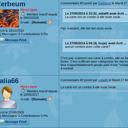
Cerbeum
Commentaire #3 posté par
Cerbeum
le Mardi 27
Hors Ligne
Le 27/05/2014 à 10:32, salia66 avait écrit ...
Membre Inactif depuis
La carte est un combo à elle toute seule...
le 28/03/2026
Grade :
[Nomade]
Pas vraiment, elle fait rien toute seule...
crit le 16/10/2010
6
Messages/ 0 Contributions/ 0 Pts
Message Privé
Le 27/05/2014 à 04:18, loujez avait écrit ...
aucun combot avec cette carte?
C'est pas vraiment une carte à combo, elle ne fai
fortes. C'est suffisant pour catégoriser les dec
fera vraisemblablement jamais parti d'une "véri
à souhait.
alia66
Commentaire #2 posté par
salia66
le Mardi 27 M
Hors Ligne
La carte est un combo à elle toute seule...
Membre Inactif depuis
le 18/05/2017
Grade :
[Nomade]
crit le 27/08/2009
3
Messages/ 0 Contributions/ 0 Pts
Message Privé