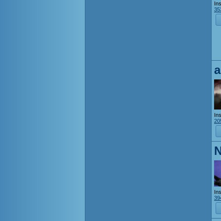
Ins
35
a
Ins
20
N
Ins
39