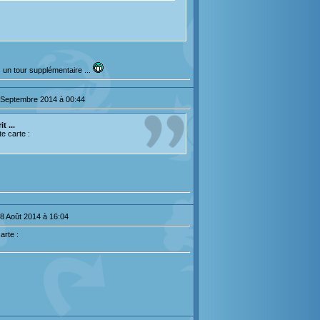
 un tour supplémentaire ...
 Septembre 2014 à 00:44
t ...
e carte :
28 Août 2014 à 16:04
arte :