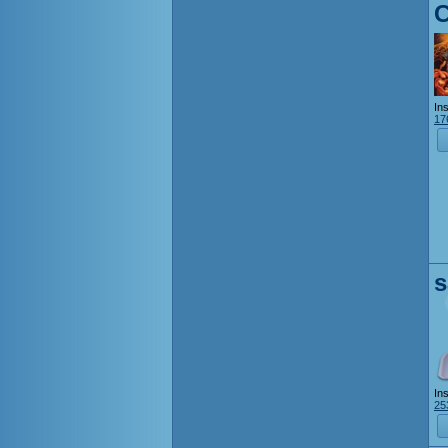
Ins
17
s
Ins
25