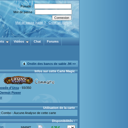
Pseudo :
Mot de passe :
Mot de passe oublié ?
-
Créer un compte
rts
Vidéos
Chat
Forums
Ondin des bancs de sable .94 >>
Infos sur cette Carte Magic
popée d'Urza
- 93/350
Dermot Power
er
Utilisation de la carte
0
Combo - Aucune Analyse de cette carte
Disponibilités :
ion
NM/MT
0.35 €