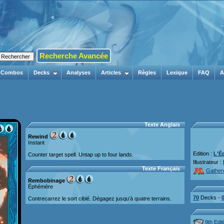
Recherche Avancée
Combos
Decks
Analyses
Articles
Règles
Lexique
FAQ
A
Texte Anglais
Rewind
Instant
Edition :
L'É
Counter target spell. Untap up to four lands.
Illustrateur :
Texte Français
Gather
Rembobinage
Éphémère
70
Decks -
Contrecarrez le sort ciblé. Dégagez jusqu'à quatre terrains.
9th Edit