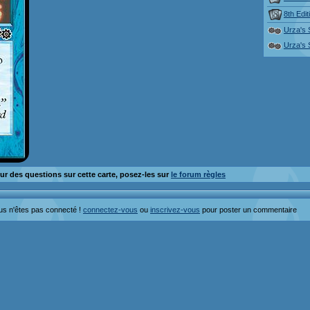
8th Edit
Urza's
Urza's
ur des questions sur cette carte, posez-les sur
le forum règles
us n'êtes pas connecté !
connectez-vous
ou
inscrivez-vous
pour poster un commentaire