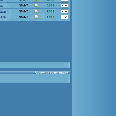
ion
NM/MT
0.35 €
 Saga
NM/MT
1.00 €
 Saga
NM/MT
1.00 €
Ajouter un commentaire