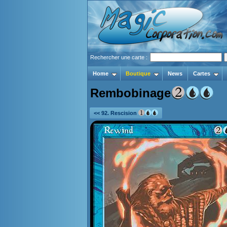
Rechercher une carte :
Home
Boutique
News
Cartes
Rembobinage
<< 92. Rescision