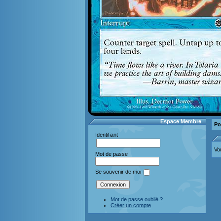
Espace Membre
Po
Identifiant
Vo
Mot de passe
Se souvenir de moi
Mot de passe oublié ?
Créer un compte