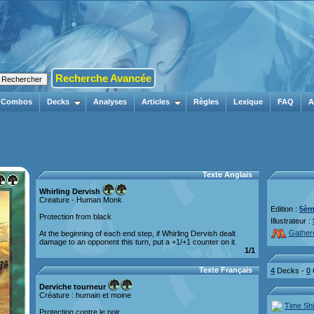
Recherche Avancée
Combos
Decks
Analyses
Articles
Règles
Lexique
FAQ
A
Texte Anglais
Whirling Dervish
Creature - Human Monk
Edition :
5èm
Protection from black
Illustrateur :
Gather
At the beginning of each end step, if Whirling Dervish dealt
damage to an opponent this turn, put a +1/+1 counter on it.
1/1
Texte Français
4
Decks -
0
Derviche tourneur
Créature : humain et moine
Time Shi
Protection contre le noir