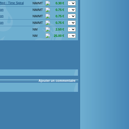
fted - Time Spiral
NM/MT
0.30 €
ion
NM/MT
0.75 €
ion
NM/MT
0.75 €
ion
NM/MT
0.75 €
NM
2.50 €
NM
25.00 €
Ajouter un commentaire