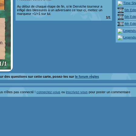
Time Shi
Au début de chaque étape de fin, si le Derviche tourneur a
5th Edit
infligé des blessures à un adversaire ce tour-ci, mettez un
marqueur +1/+1 sur lui.
5th Edit
1/1
4th Edit
Legends
Legends
ur des questions sur cette carte, posez-les sur
le forum règles
us n'êtes pas connecté !
connectez-vous
ou
inscrivez-vous
pour poster un commentaire