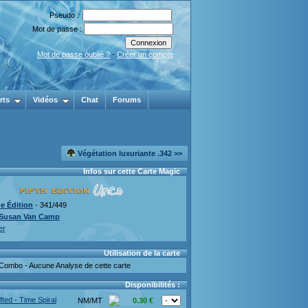
Pseudo :
Mot de passe :
Mot de passe oublié ?
-
Créer un compte
rts
Vidéos
Chat
Forums
Végétation luxuriante .342 >>
Infos sur cette Carte Magic
e Édition
- 341/449
Susan Van Camp
er
Utilisation de la carte
Combo - Aucune Analyse de cette carte
Disponibilités :
fted - Time Spiral
NM/MT
0.30 €