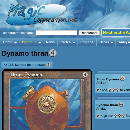
Recherche A
Rechercher une carte :
Home
Boutique
News
Cartes
Combos
Decks
Analys
Dynamo thran
<< 138. Matrice de stockage
Thran Dynamo
Artifact
: Add
to your
Dynamo thran
Artefact
: Ajoutez
à v