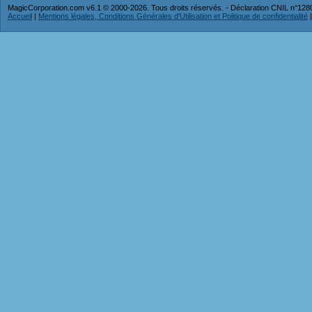
MagicCorporation.com v6.1 © 2000-2026. Tous droits réservés. - Déclaration CNIL n°12
Accueil
|
Mentions légales, Conditions Générales d'Utilisation et Politique de confidentialité