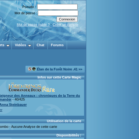
Pseudo :
Mot de passe :
Mot de passe oublié ?
-
Créer un compte
rts
Vidéos
Chat
Forums
Élan de la Forêt Noire .41 >>
Infos sur cette Carte Magic
Seigneur des Anneaux : chroniques de la Terre du
mander
- 40/425
Anna Steinbauer
er
Utilisation de la carte
mbo - Aucune Analyse de cette carte
Disponibilités :