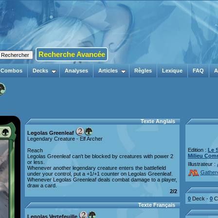
Recherche Avancée
Combos
Decks
Analyses
Articles
Règles
Lexique
FAQ
A
Texte Anglais
Legolas Greenleaf
Legendary Creature - Elf Archer
Edition :
Le 
Reach
Milieu Com
Legolas Greenleaf can't be blocked by creatures with power 2
or less.
Illustrateur :
Whenever another legendary creature enters the battlefield
Gather
under your control, put a +1/+1 counter on Legolas Greenleaf.
Whenever Legolas Greenleaf deals combat damage to a player,
draw a card.
2/2
0
Deck -
0
Co
Texte Français
Legolas Vertefeuille