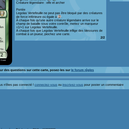
Créature légendaire : elfe et archer
Portée
Legolas Vertefeuille ne peut pas être bloqué par des créatures
de force inférieure ou égale à
.
À chaque fois qu'une autre créature légendaire arrive sur le
champ de bataille sous votre contrôle, mettez un marqueur
+1/+1 sur Legolas Vertefeuille.
À chaque fois que Legolas Vertefeuille inflige des blessures de
combat à un joueur, piochez une carte.
2/2
ur des questions sur cette carte, posez-les sur
le forum règles
us n'êtes pas connecté !
connectez-vous
ou
inscrivez-vous
pour poster un commentaire