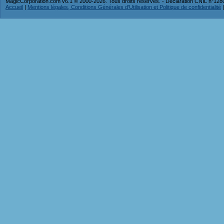
MagicCorporation.com v6.1 © 2000-2026. Tous droits réservés. - Déclaration CNIL n°12
Accueil
|
Mentions légales, Conditions Générales d'Utilisation et Politique de confidentialité