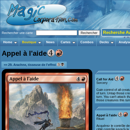
Recherche A
Rechercher une carte :
Home
Boutique
News
Cartes
Combos
Decks
Analys
Appel à l'aide
<< 29. Arachne, tisseuse de l'effroi
Call for Aid
Sorcery
Gain control of all crea
of turn. Untap those cre
turn. You can't attack th
those creatures this tur
Appel à l'aide
Rituel
Acquérez le contrôle de
ciblé contrôle jusqu'à l