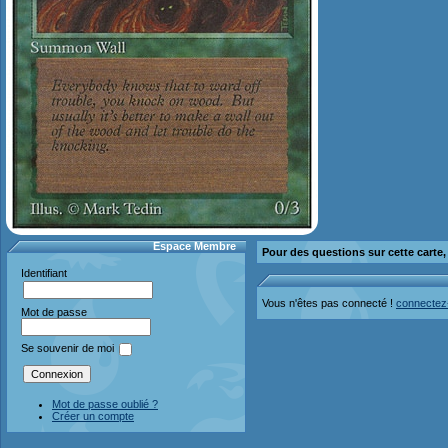
Espace Membre
Pour des questions sur cette carte
Identifiant
Vous n'êtes pas connecté !
connectez
Mot de passe
Se souvenir de moi
Mot de passe oublié ?
Créer un compte