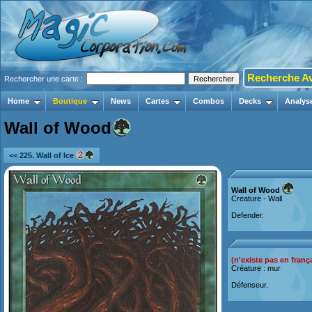
Recherche A
Rechercher une carte :
Home
Boutique
News
Cartes
Combos
Decks
Analys
Wall of Wood
<< 225. Wall of Ice
Wall of Wood
Creature - Wall
Defender.
(n'existe pas en franç
Créature : mur
Défenseur.