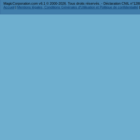
MagicCorporation.com v6.1 © 2000-2026. Tous droits réservés. - Déclaration CNIL n°12
Accueil
|
Mentions légales, Conditions Générales d'Utilisation et Politique de confidentialité