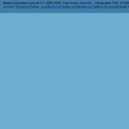
MagicCorporation.com v6.1 © 2000-2026. Tous droits réservés. - Déclaration CNIL n°12
Accueil
|
Mentions légales, Conditions Générales d'Utilisation et Politique de confidentialité