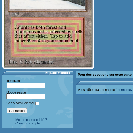
Espace Membre
Pour des questions sur cette carte
Identifiant
Vous n'êtes pas connecté !
connectez
Mot de passe
Se souvenir de moi
Mot de passe oublié ?
Créer un compte