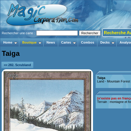
Recherche A
Rechercher une carte :
Home
Boutique
News
Cartes
Combos
Decks
Analys
Taiga
<< 282. Scrubland
Taiga
Land - Mountain Forest
(n'existe pas en franç
Terrain : montagne et fo