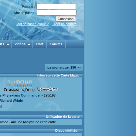
Pseudo :
Mot de passe :
Mot de passe oublié ?
-
Créer un compte
rts
Vidéos
Chat
Forums
Le monarque .196 >>
Infos sur cette Carte Magic
s Phyrexians Commander
- 195/197
Richard Wright
er
Utilisation de la carte
mbo - Aucune Analyse de cette carte
Disponibilités :