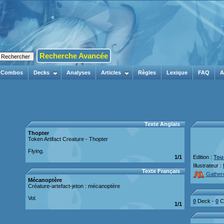
Recherche Avancée
Combos
Decks
Analyses
Articles
Règles
Lexique
FAQ
A
Texte Anglais
Thopter
Token Artifact Creature - Thopter
Flying.
1/1
Edition :
Tou
Illustrateur :
Texte Français
Gather
Mécanoptère
Créature-artefact-jeton : mécanoptère
Vol.
0
Deck -
0
Co
1/1