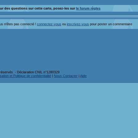
ur des questions sur cette carte, posez-les sur
le forum règles
us n'êtes pas connecté !
connectez-vous
ou
inscrivez-vous
pour poster un commentaire
réservés. - Déclaration CNIL n°1280329
ation et Politique de confidentialité
|
Nous Contacter
|
Aide