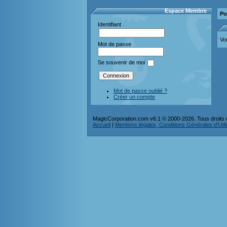
Espace Membre
Po
Identifiant
Vo
Mot de passe
Se souvenir de moi
Mot de passe oublié ?
Créer un compte
MagicCorporation.com v6.1 © 2000-2026. Tous droits 
Accueil
|
Mentions légales, Conditions Générales d'Utilis