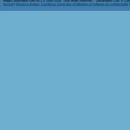
MagicCorporation.com v6.1 © 2000-2026. Tous droits réservés. - Déclaration CNIL n°12
Accueil
|
Mentions légales, Conditions Générales d'Utilisation et Politique de confidentialité