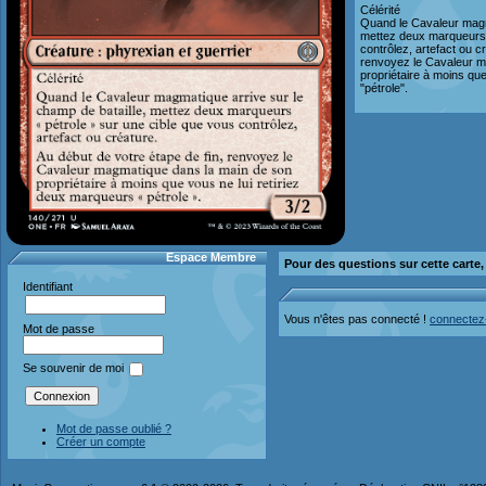
Célérité
Quand le Cavaleur magma
mettez deux marqueurs 
contrôlez, artefact ou c
renvoyez le Cavaleur m
propriétaire à moins qu
"pétrole".
Espace Membre
Pour des questions sur cette carte
Identifiant
Vous n'êtes pas connecté !
connectez
Mot de passe
Se souvenir de moi
Mot de passe oublié ?
Créer un compte