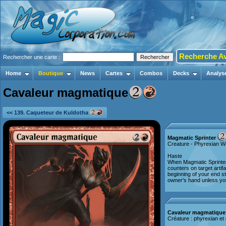
Recherche A
Rechercher une carte :
Home
Boutique
News
Cartes
Combos
Decks
Analys
Cavaleur magmatique
<< 139. Caqueteur de Kuldotha
Magmatic Sprinter
Creature - Phyrexian Wa
Haste
When Magmatic Sprinter e
counters on target artifa
beginning of your end st
owner's hand unless you
Cavaleur magmatique
Créature : phyrexian et 