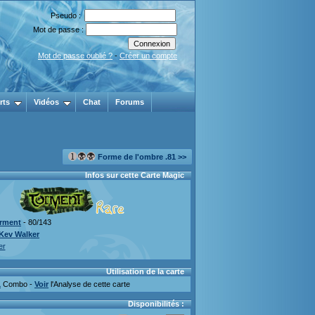
Pseudo :
Mot de passe :
Mot de passe oublié ?
-
Créer un compte
rts
Vidéos
Chat
Forums
Forme de l'ombre .81 >>
Infos sur cette Carte Magic
rment
- 80/143
Kev Walker
er
Utilisation de la carte
1
Combo -
Voir
l'Analyse de cette carte
Disponibilités :