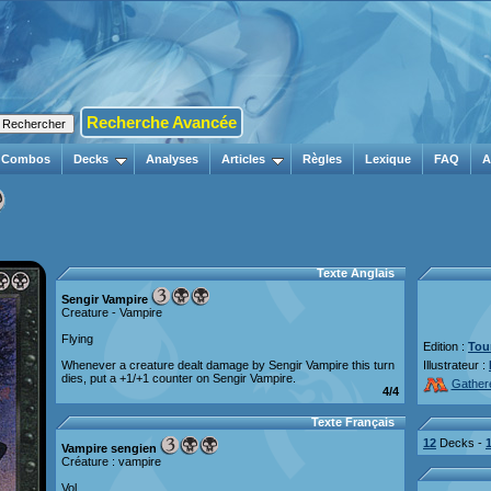
Recherche Avancée
Combos
Decks
Analyses
Articles
Règles
Lexique
FAQ
A
Texte Anglais
Sengir Vampire
Creature - Vampire
Flying
Edition :
Tou
Whenever a creature dealt damage by Sengir Vampire this turn
Illustrateur :
dies, put a +1/+1 counter on Sengir Vampire.
Gather
4/4
Texte Français
12
Decks -
Vampire sengien
Créature : vampire
Vol