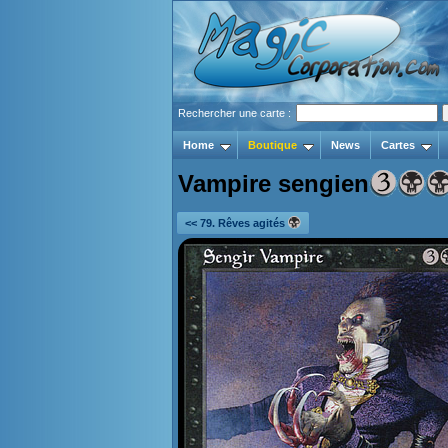
Rechercher une carte :
Home
Boutique
News
Cartes
Vampire sengien
<< 79. Rêves agités