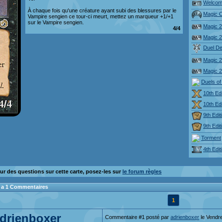
Welcom
À chaque fois qu'une créature ayant subi des blessures par le
Magic O
Vampire sengien ce tour-ci meurt, mettez un marqueur +1/+1
sur le Vampire sengien.
Magic 
4/4
Magic 
Duel De
Magic 
Magic 
Duels of
10th Edi
10th Edi
9th Edit
9th Edit
Torment
4th Edit
ur des questions sur cette carte, posez-les sur
le forum règles
 y a 1 Commentaires
1
drienboxer
Commentaire #1 posté par
adrienboxer
le Vendr