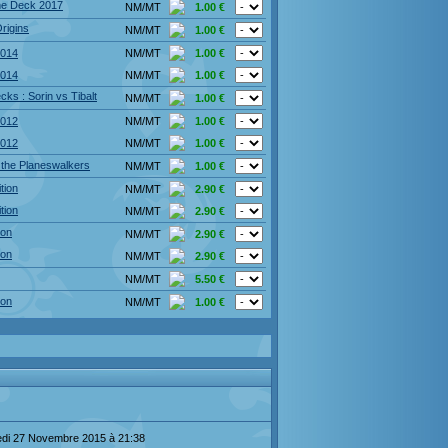
e Deck 2017
NM/MT
1.00 €
rigins
NM/MT
1.00 €
2014
NM/MT
1.00 €
2014
NM/MT
1.00 €
cks : Sorin vs Tibalt
NM/MT
1.00 €
2012
NM/MT
1.00 €
2012
NM/MT
1.00 €
 the Planeswalkers
NM/MT
1.00 €
tion
NM/MT
2.90 €
tion
NM/MT
2.90 €
ion
NM/MT
2.90 €
ion
NM/MT
2.90 €
NM/MT
5.50 €
ion
NM/MT
1.00 €
edi 27 Novembre 2015 à 21:38