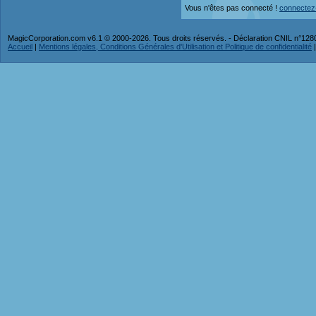
Vous n'êtes pas connecté !
connectez
MagicCorporation.com v6.1 © 2000-2026. Tous droits réservés. - Déclaration CNIL n°12
Accueil
|
Mentions légales, Conditions Générales d'Utilisation et Politique de confidentialité