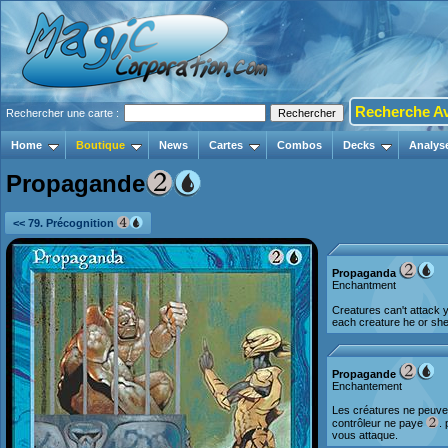
Recherche A
Rechercher une carte :
Home
Boutique
News
Cartes
Combos
Decks
Analys
Propagande
<< 79. Précognition
Propaganda
Enchantment
Creatures can't attack 
each creature he or she 
Propagande
Enchantement
Les créatures ne peuve
contrôleur ne paye
.
vous attaque.