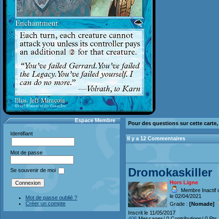
Espace Membre
Pour des questions sur cette carte
Identifiant
Il y a 12 Commentaires
Mot de passe
Dromokaskiller
Se souvenir de moi
Hors Ligne
Membre Inactif 
le 02/04/2021
Mot de passe oublié ?
Créer un compte
Grade :
[Nomade]
Inscrit le 11/05/2017
406
Messages/ 0 Contributions/ 0 Pts