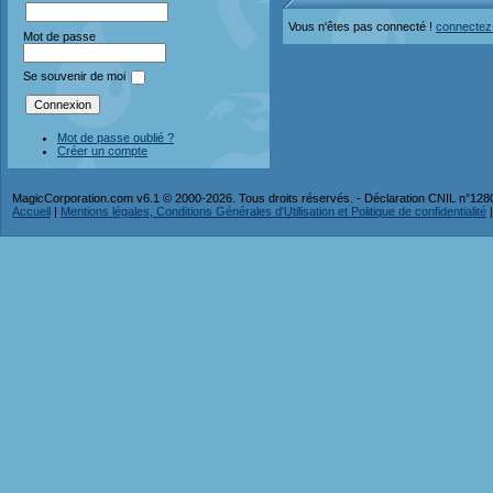
Vous n'êtes pas connecté !
connectez
Mot de passe
Se souvenir de moi
Mot de passe oublié ?
Créer un compte
MagicCorporation.com v6.1 © 2000-2026. Tous droits réservés. - Déclaration CNIL n°12
Accueil
|
Mentions légales, Conditions Générales d'Utilisation et Politique de confidentialité