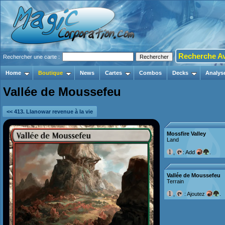
Recherche A
Rechercher une carte :
Home
Boutique
News
Cartes
Combos
Decks
Analys
Vallée de Moussefeu
<< 413. Llanowar revenue à la vie
Mossfire Valley
Land
,
: Add
.
Vallée de Moussefeu
Terrain
,
: Ajoutez
.