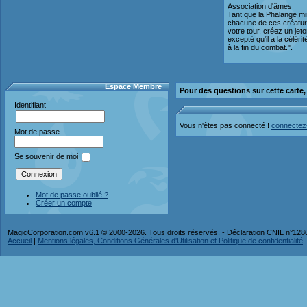
Association d'âmes
Tant que la Phalange mi
chacune de ces créatur
votre tour, créez un jet
excepté qu'il a la céléri
à la fin du combat.".
Espace Membre
Pour des questions sur cette carte
Identifiant
Vous n'êtes pas connecté !
connectez
Mot de passe
Se souvenir de moi
Mot de passe oublié ?
Créer un compte
MagicCorporation.com v6.1 © 2000-2026. Tous droits réservés. - Déclaration CNIL n°12
Accueil
|
Mentions légales, Conditions Générales d'Utilisation et Politique de confidentialité