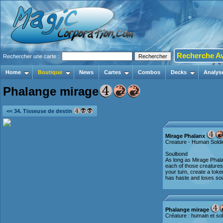
Recherche A
Rechercher une carte :
Home
Boutique
News
Cartes
Combos
Decks
Analys
Phalange mirage
<< 34. Tisseuse de destin
Mirage Phalanx
Creature - Human Soldi
Soulbond
As long as Mirage Phala
each of those creatures
your turn, create a token
has haste and loses soul
Phalange mirage
Créature : humain et so