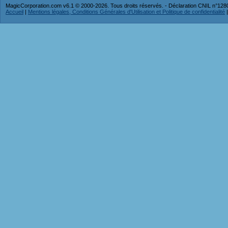
MagicCorporation.com v6.1 © 2000-2026. Tous droits réservés. - Déclaration CNIL n°12
Accueil
|
Mentions légales, Conditions Générales d'Utilisation et Politique de confidentialité