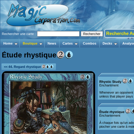
Recherche A
Rechercher une carte :
Home
Boutique
News
Cartes
Combos
Decks
Analys
Étude rhystique
<< 44. Regard rhystique
Rhystic Study
Enchantment
Whenever an opponent c
unless that player pays
Étude rhystique
Enchantement
À chaque fois qu'un adv
piocher une carte à mo