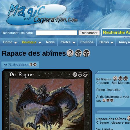
Recherche A
Rechercher une carte :
Home
Boutique
News
Cartes
Combos
Decks
Analys
Rapace des abîmes
<< 71. Éruptions
Pit Raptor
Creature - Bird Mercen
Flying, first strike.
At the beginning of your
pay
.
Rapace des abîmes
Créature : oiseau et me
Vol, initiative