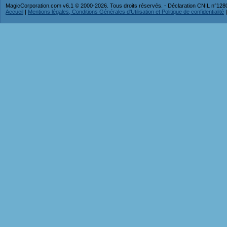
MagicCorporation.com v6.1 © 2000-2026. Tous droits réservés. - Déclaration CNIL n°12
Accueil
|
Mentions légales, Conditions Générales d'Utilisation et Politique de confidentialité